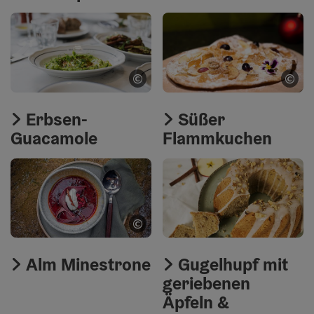
©
©
Copyright öffnen
Cop
Erbsen-
Süßer
Guacamole
Flammkuchen
©
Copyright öffnen
Alm Minestrone
Gugelhupf mit
geriebenen
Äpfeln &