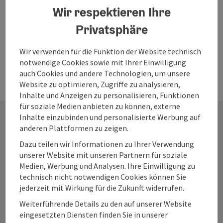
Saibling mit
Wir respektieren Ihre
Aquarello Risotto
und saisonalem
Privatsphäre
Gemüse
Wir verwenden für die Funktion der Website technisch
notwendige Cookies sowie mit Ihrer Einwilligung
auch Cookies und andere Technologien, um unsere
Website zu optimieren, Zugriffe zu analysieren,
Inhalte und Anzeigen zu personalisieren, Funktionen
für soziale Medien anbieten zu können, externe
Inhalte einzubinden und personalisierte Werbung auf
anderen Plattformen zu zeigen.
Kontakt
Dazu teilen wir Informationen zu Ihrer Verwendung
unserer Website mit unseren Partnern für soziale
Medien, Werbung und Analysen. Ihre Einwilligung zu
technisch nicht notwendigen Cookies können Sie
Salzkammergut Tourismus
jederzeit mit Wirkung für die Zukunft widerrufen.
Weiterführende Details zu den auf unserer Website
Salinenplatz 1
eingesetzten Diensten finden Sie in unserer
4820 Bad Ischl