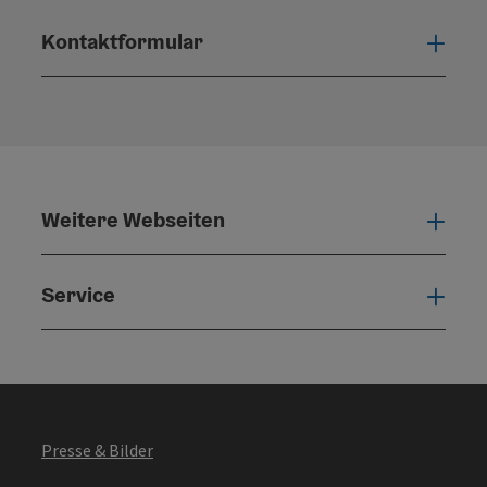
Kontaktformular
Konta
Weitere Webseiten
Weit
Service
Serv
Presse & Bilder