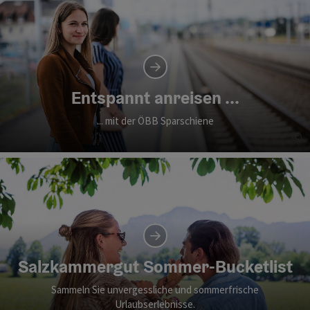
Entspannt anreisen ...
... mit der ÖBB Sparschiene
©
Co
Salzkammergut Sommer-Bucketlist
Sammeln Sie unvergessliche und sommerfrische
Urlaubserlebnisse.