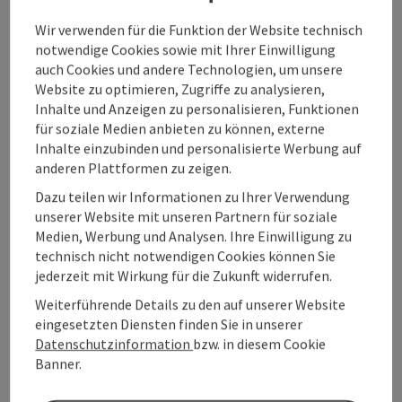
Salzkammergut ist eine Aneinandderreihung
Wir verwenden für die Funktion der Website technisch
an Traumpfaden. Zumindest eine der über 40
notwendige Cookies sowie mit Ihrer Einwilligung
Touren sollte jeder in seiner Sommerfrische
auch Cookies und andere Technologien, um unsere
erwandern.
Website zu optimieren, Zugriffe zu analysieren,
Über 370 Kilometer führt der BergeSeen Trail
Inhalte und Anzeigen zu personalisieren, Funktionen
durch malerische Landschaften und idyllische
für soziale Medien anbieten zu können, externe
Natur und vorbei an tiefblauen Seen, die zum
Inhalte einzubinden und personalisierte Werbung auf
Über 14.000 Höhenmeter
Verweilen einladen.
anderen Plattformen zu zeigen.
erstreckt sich dieses Abenteuer, das zu den
Dazu teilen wir Informationen zu Ihrer Verwendung
schönsten Fernwanderwegen in Österreich
unserer Website mit unseren Partnern für soziale
alpine und regionale
zählt und unzählige
Medien, Werbung und Analysen. Ihre Einwilligung zu
Variationen mit sich bringt.
technisch nicht notwendigen Cookies können Sie
BERGESEEN TRAIL
jederzeit mit Wirkung für die Zukunft widerrufen.
BergeSeen Trail
Weiterführende Details zu den auf unserer Website
©
eingesetzten Diensten finden Sie in unserer
Copyr
BERGESEEN TRAIL - Karte umdrehen
Datenschutzinformation
bzw. in diesem Cookie
Naturerlebnis zwischen Berg
Banner.
und See