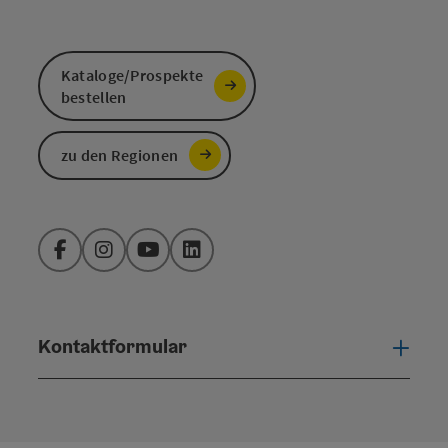
Kataloge/Prospekte
bestellen
zu den Regionen
Facebook
Instagram
YouTube
LinkedIn
Kontaktformular
Konta