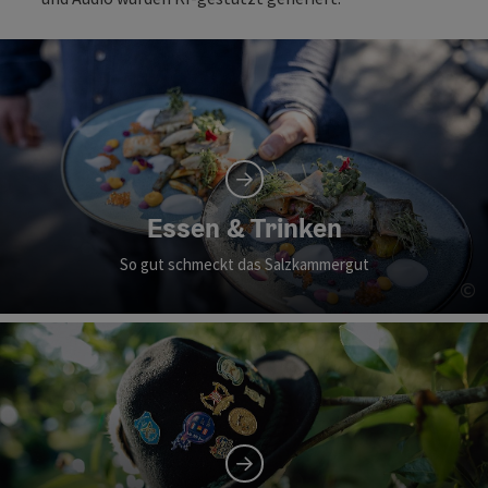
Essen & Trinken
So gut schmeckt das Salzkammergut
©
Co