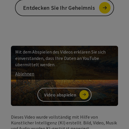
Entdecken Sie Ihr Geheimnis
Mit dem Abspielen des Videos erklären Sie sich
einverstanden, dass Ihre Daten an YouTube
übermittelt werden.
Ablehnen
Video abspielen
©
Copyri
Video
Dieses Video wurde vollständig mit Hilfe von
Künstlicher Intelligenz (KI) erstellt. Bild, Video, Musik
und Audio wurden KI-gestützt generiert.