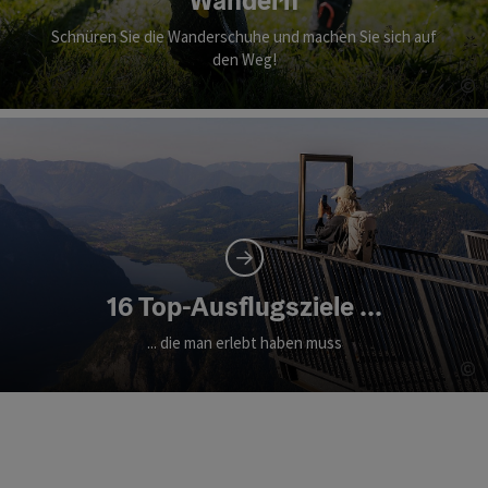
Schnüren Sie die Wanderschuhe und machen Sie sich auf
den Weg!
©
Co
16 Top-Ausflugsziele ...
... die man erlebt haben muss
©
Co