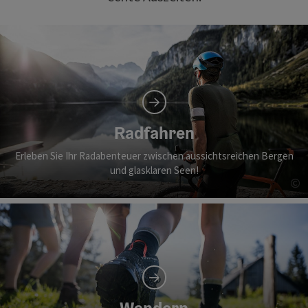
Radfahren
Erleben Sie Ihr Radabenteuer zwischen aussichtsreichen Bergen
und glasklaren Seen!
©
Co
Wandern