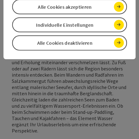
Ein Urlaub im Salzkammergut verbindet Bewegung,
Alle Cookies akzeptieren
Naturerlebnis und eindrucksvolle Landschaft.
Zwischen aussichtsreichen Bergen und glasklaren
Individuelle Einstellungen
Seen entfaltet sich eine Region, die wie geschaffen ist
für aktive Stunden draußen in der Natur. Sportliche
Aktivitäten gehören hier ebenso zum Programm wie
Alle Cookies deaktivieren
das Innehalten an besonderen Glücksplätzen. Gut
ausgebaute Wege, panoramareiche Gipfel und
zahlreiche Seen schaffen eine Kulisse, die Bewegung
und Erholung miteinander verschmelzen lässt. Zu Fuß
oder auf zwei Rädern lässt sich die Region besonders
intensiv entdecken. Beim Wandern und Radfahren im
Salzkammergut führen abwechslungsreiche Wege
entlang malerischer Seeufer, durch idyllische Orte und
mitten hinein in die traumhafte Berglandschaft.
Gleichzeitig laden die zahlreichen Seen zum Baden
und zu vielfältigem Wassersport-Erlebnissen ein. Ob
beim Schwimmen oder beim Stand-up-Paddling,
Tauchen und Kajakfahren – das Element Wasser
ergänzt Ihr Urlaubserlebnis um eine erfrischende
Perspektive.