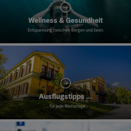
Wellness & Gesundheit
Entspannung zwischen Bergen und Seen.
©
Co
Ausflugstipps ...
... für jede Wetterlage
©
Co