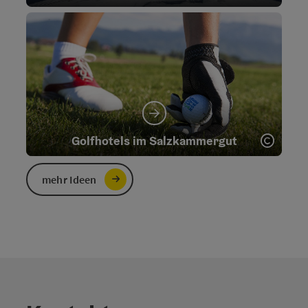
Copyr
Golfhotels im Salzkammergut
mehr Ideen
Copyr
Herbst Highlights