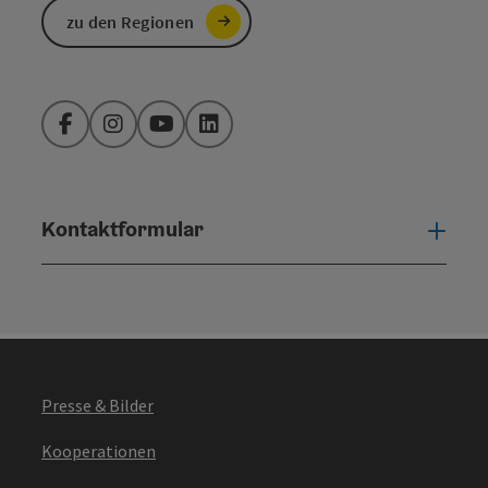
zu den Regionen
Facebook
Instagram
YouTube
LinkedIn
Copyr
Sommer Bucket List
Kontaktformular
Konta
Presse & Bilder
Copyr
Badeliste
Kooperationen