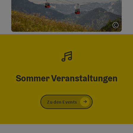
Copyri
Sommer Veranstaltungen
Zu den Events