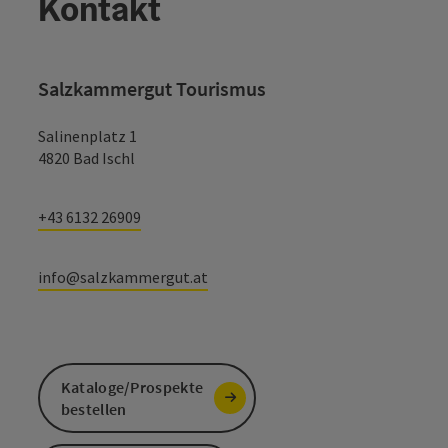
Kontakt
Salzkammergut Tourismus
Salinenplatz 1
4820 Bad Ischl
Copyr
Frühling im Salzkammergut
+43 6132 26909
info@salzkammergut.at
Kataloge/Prospekte
Copyr
Herbstferien
bestellen