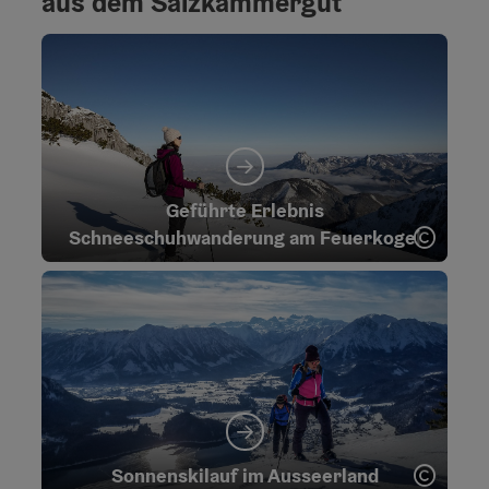
aus dem Salzkammergut
Geführte Erlebnis
Copyr
Schneeschuhwanderung am Feuerkogel
Copyr
Sonnenskilauf im Ausseerland