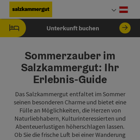
Accesskey
Accesskey
Accesskey
Accesskey
Accesskey
Accesskey
Accesskey
Accesskey
Zum Inhalt
Zur Navigation
Zum Seitenanfang
Zur Kontaktseite
Zur Suche
Zum Impressum
Zu den Hinweisen zur Bedienung der Website
Zur Startseite
[4]
[0]
[7]
[1]
[5]
[3]
[2]
[6]
Deut
Sprach
Unterkunft buchen
Sommerzauber im
Salzkammergut: Ihr
Erlebnis-Guide
Das Salzkammergut entfaltet im Sommer
seinen besonderen Charme und bietet eine
Fülle an Möglichkeiten, die Herzen von
Naturliebhabern, Kulturinteressierten und
Abenteuerlustigen höherschlagen lassen.
Ob Sie die frische Luft bei einer Wanderung