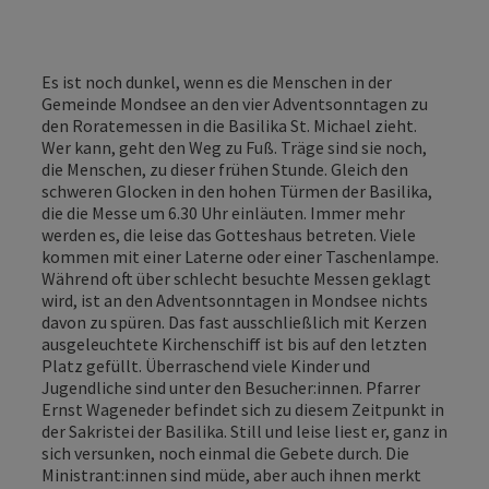
Es ist noch dunkel, wenn es die Menschen in der
Gemeinde Mondsee an den vier Adventsonntagen zu
den Roratemessen in die Basilika St. Michael zieht.
Wer kann, geht den Weg zu Fuß. Träge sind sie noch,
die Menschen, zu dieser frühen Stunde. Gleich den
schweren Glocken in den hohen Türmen der Basilika,
die die Messe um 6.30 Uhr einläuten. Immer mehr
werden es, die leise das Gotteshaus betreten. Viele
kommen mit einer Laterne oder einer Taschenlampe.
Während oft über schlecht besuchte Messen geklagt
wird, ist an den Adventsonntagen in Mondsee nichts
davon zu spüren. Das fast ausschließlich mit Kerzen
ausgeleuchtete Kirchenschiff ist bis auf den letzten
Platz gefüllt. Überraschend viele Kinder und
Jugendliche sind unter den Besucher:innen. Pfarrer
Ernst Wageneder befindet sich zu diesem Zeitpunkt in
der Sakristei der Basilika. Still und leise liest er, ganz in
sich versunken, noch einmal die Gebete durch. Die
Ministrant:innen sind müde, aber auch ihnen merkt