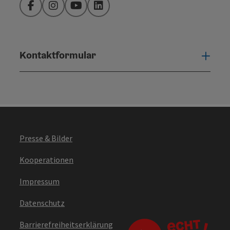
Facebook
Instagram
YouTube
LinkedIn
Kontaktformular
Konta
Presse & Bilder
Kooperationen
Impressum
Datenschutz
Barrierefreiheitserklärung