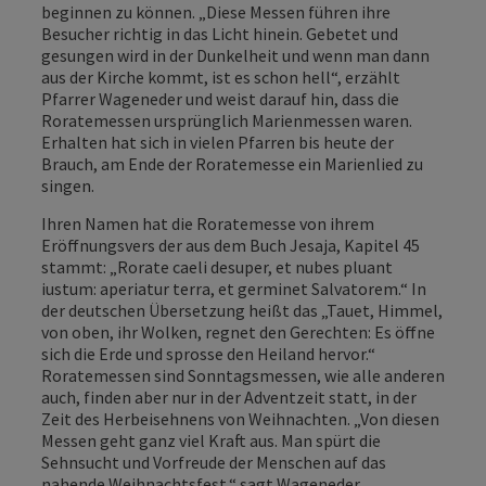
beginnen zu können. „Diese Messen führen ihre
Besucher richtig in das Licht hinein. Gebetet und
gesungen wird in der Dunkelheit und wenn man dann
aus der Kirche kommt, ist es schon hell“, erzählt
Pfarrer Wageneder und weist darauf hin, dass die
Roratemessen ursprünglich Marienmessen waren.
Erhalten hat sich in vielen Pfarren bis heute der
Brauch, am Ende der Roratemesse ein Marienlied zu
singen.
Ihren Namen hat die Roratemesse von ihrem
Eröffnungsvers der aus dem Buch Jesaja, Kapitel 45
stammt: „Rorate caeli desuper, et nubes pluant
iustum: aperiatur terra, et germinet Salvatorem.“ In
der deutschen Übersetzung heißt das „Tauet, Himmel,
von oben, ihr Wolken, regnet den Gerechten: Es öffne
sich die Erde und sprosse den Heiland hervor.“
Roratemessen sind Sonntagsmessen, wie alle anderen
auch, finden aber nur in der Adventzeit statt, in der
Zeit des Herbeisehnens von Weihnachten. „Von diesen
Messen geht ganz viel Kraft aus. Man spürt die
Sehnsucht und Vorfreude der Menschen auf das
nahende Weihnachtsfest.“ sagt Wageneder.