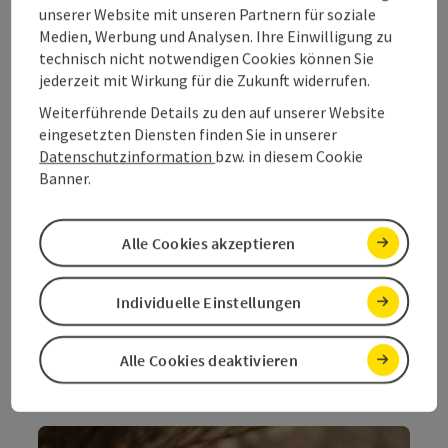
unserer Website mit unseren Partnern für soziale
Medien, Werbung und Analysen. Ihre Einwilligung zu
technisch nicht notwendigen Cookies können Sie
jederzeit mit Wirkung für die Zukunft widerrufen.
Copyri
Weiterführende Details zu den auf unserer Website
Stimmungskiller Stress
eingesetzten Diensten finden Sie in unserer
Für die nahende Weihnachtszeit wünscht er den
Datenschutzinformation
bzw. in diesem Cookie
Menschen, dass sie es schaffen, Zeit mit ihren
Banner.
Liebsten zu verbringen. Es scheint ihm eine
Ursehnsucht des Menschen zu sein, in einer
Gemeinschaft zusammenzukommen, „weil uns die
Alle Cookies akzeptieren
dafür zur Verfügung stehende Zeit aufgrund
verschiedenster Umstände, die man während des
Jahres zu bewältigen hat, leider abhandengekommen
Individuelle Einstellungen
ist.“ Jahr für Jahr bietet die Advent- und
Weihnachtszeit die Möglichkeit, dieser Sehnsucht
nachzukommen. Vielleicht ist in unserer
Alle Cookies deaktivieren
schnelllebigen Gesellschaft das schönste Geschenk ja
doch einfach nur ein wenig Zeit.