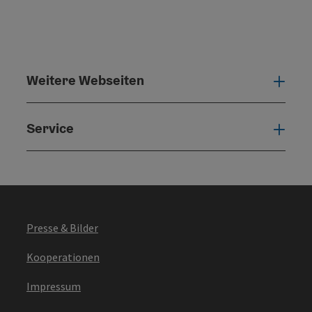
Weitere Webseiten
Weit
Service
Serv
Presse & Bilder
Kooperationen
Impressum