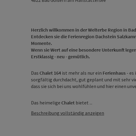
4822
Bad Goisern am Hallstättersee
Herzlich willkommen in der Welterbe Region in Ba
Entdecken sie die Ferienregion Dachstein Salzkamm
Momente.
Wenn sie Wert auf eine besondere Unterkunft legen,
Erstklassig - neu - gemütlich.
Das
Chalet 164
ist mehr als nur ein
Ferienhaus
- es
sorgfältig durchdacht, gut geplant und mit sehr vi
dass sie sich bei uns wohlfühlen und hier einen un
Das heimelige
Chalet
bietet ...
Beschreibung vollständig anzeigen