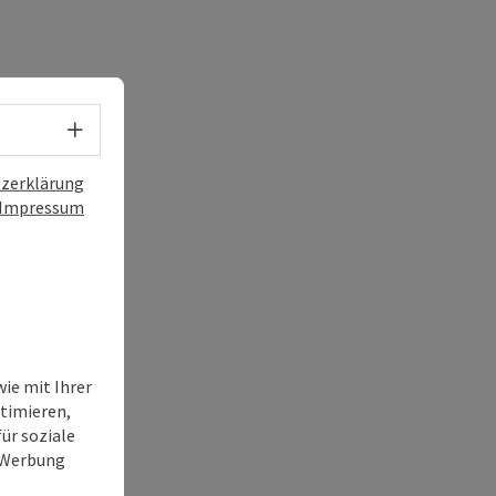
Sprachwahl - Menü öffnen
zerklärung
Impressum
ie mit Ihrer
timieren,
ür soziale
e Werbung