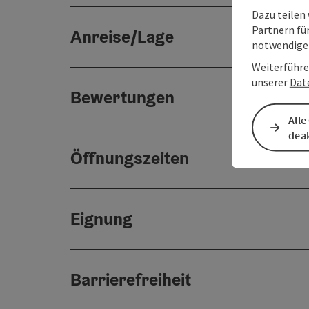
Dazu teilen
Partnern für
Anreise/Lage
notwendigen
Weiterführe
unserer
Dat
Bewertungen
Alle
deak
Öffnungszeiten
Eignung
Barrierefreiheit