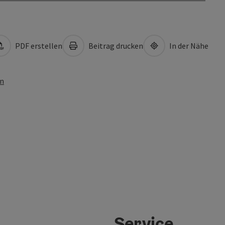
PDF erstellen
Beitrag drucken
In der Nähe
en
Service