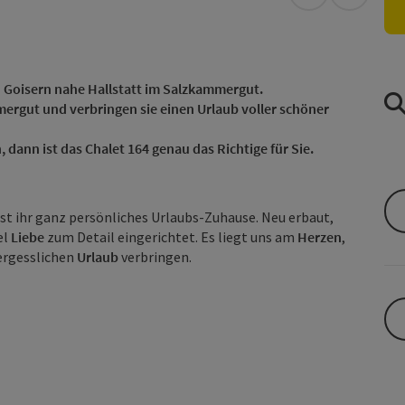
in Google Map
in Apple
d Goisern nahe Hallstatt im Salzkammergut.
ergut und verbringen sie einen Urlaub voller schöner
 dann ist das Chalet 164 genau das Richtige für Sie.
 ist ihr ganz persönliches Urlaubs-Zuhause. Neu erbaut,
el
Liebe
zum Detail eingerichtet. Es liegt uns am
Herzen
,
vergesslichen
Urlaub
verbringen.