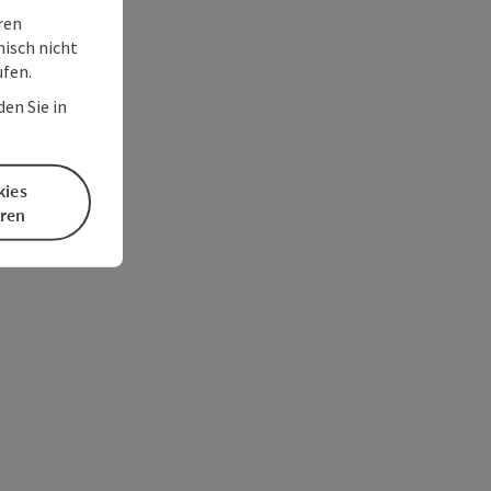
ren
nisch nicht
ufen.
en Sie in
kies
eren