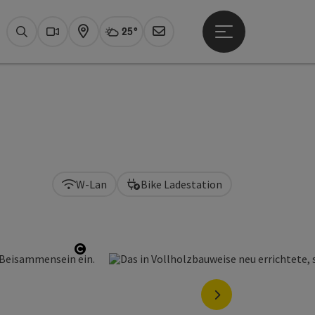
25°
Hauptmenü öffne
Aktuelles Wetter
Bad Ischl, wolki
Suchen
Webcams
Karte
Newsletter
W-Lan
Bike Ladestation
Copyright öffnen
nächstes Element