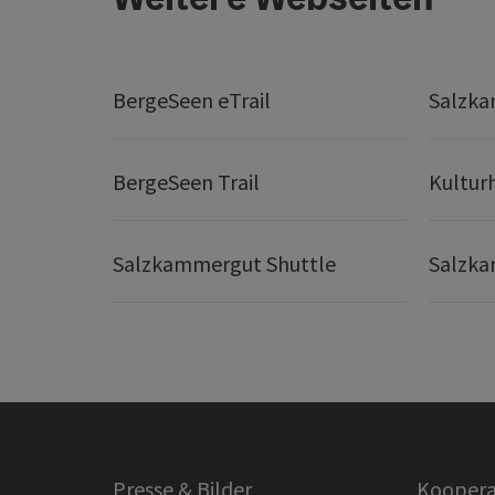
BergeSeen eTrail
Salzka
BergeSeen Trail
Kultur
Salzkammergut Shuttle
Salzka
Presse & Bilder
Koopera