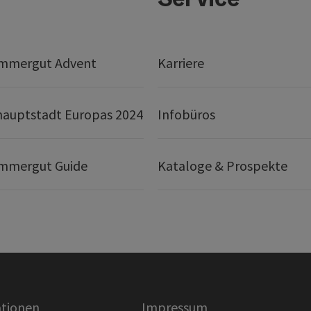
mmergut Advent
Karriere
hauptstadt Europas 2024
Infobüros
mmergut Guide
Kataloge & Prospekte
tionen
Impressum