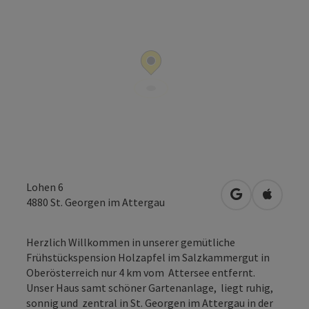
Lohen 6
in Google Map
in Apple
4880
St. Georgen im Attergau
Herzlich Willkommen in unserer gemütliche
Frühstückspension Holzapfel im Salzkammergut in
Oberösterreich nur 4 km vom Attersee entfernt.
Unser Haus samt schöner Gartenanlage, liegt ruhig,
sonnig und zentral in St. Georgen im Attergau in der