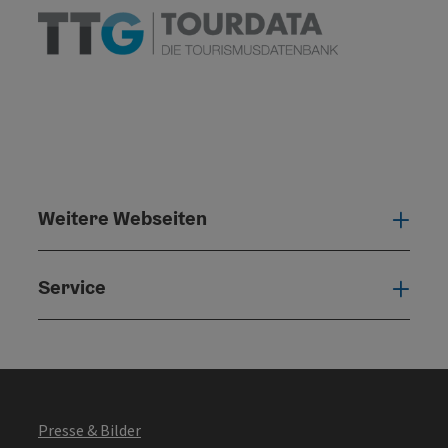
Weitere Webseiten
Weit
Service
Serv
Presse & Bilder