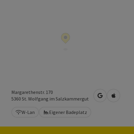
Margarethenstr. 170
in Google Maps
in Apple 
5360
St. Wolfgang im Salzkammergut
W-Lan
Eigener Badeplatz