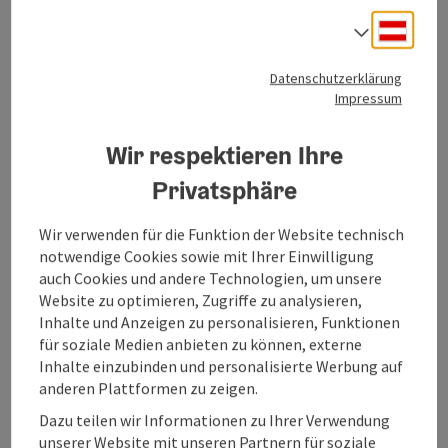
Deuts
Sie suchen eine gemütliche Ferienwohnung oder ein
Sprach
schönes Zimmer mit Frühstücks-Buffet, in einer der
wohl reizvollsten Gegend Österreichs?
Datenschutzerklärung
Impressum
Dann sind Sie bei uns richtig!
Wir respektieren Ihre
Wir liegen absolut ruhig, es sind aber dennoch nur 10
Privatsphäre
Gehminuten ins Ortszentrum und 150m zum eigenen
Badeplatz. Eigener Parkplatz.
Unter den schattenspendenden Obstbäumen unseres
Wir verwenden für die Funktion der Website technisch
großen Gartens findet man Entspannung pur.
notwendige Cookies sowie mit Ihrer Einwilligung
Für die Sportlichen steht ein Tischtennis-Tisch zur
auch Cookies und andere Technologien, um unsere
Verfügung.
Website zu optimieren, Zugriffe zu analysieren,
Auch für die Kleinen ist bestens gesorgt: Schaukel,
Inhalte und Anzeigen zu personalisieren, Funktionen
Spielhäuschen und Sandkasten, sowie der
für soziale Medien anbieten zu können, externe
angrenzende Bach laden zum Spielen ein.
Inhalte einzubinden und personalisierte Werbung auf
Für Ihre Fahrräder steht ein Unterstand parat.
anderen Plattformen zu zeigen.
Keine Haustiere.
Dazu teilen wir Informationen zu Ihrer Verwendung
Alle unsere Ferienwohnungen und Zimmer haben
unserer Website mit unseren Partnern für soziale