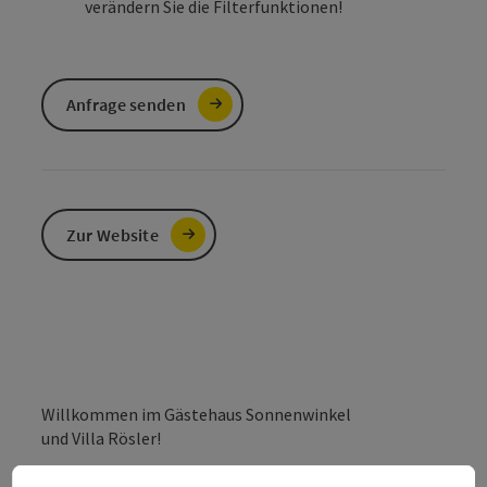
verändern Sie die Filterfunktionen!
Anfrage senden
Zur Website
Willkommen im Gästehaus Sonnenwinkel
und Villa Rösler!
Sehr verehrter Gast!