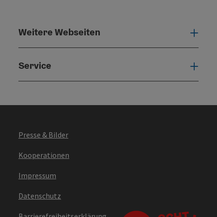
Weitere Webseiten
Weit
Service
Serv
Presse & Bilder
Kooperationen
Impressum
Datenschutz
Barrierefreiheitserklärung