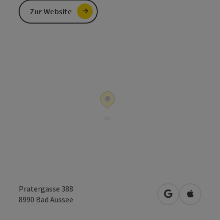
Zur Website
Pratergasse 388
in Google Map
in Apple
8990
Bad Aussee