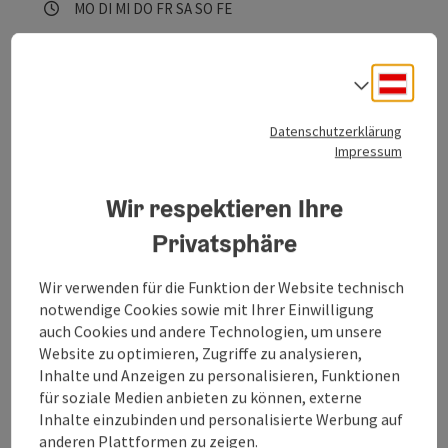
Öffnungszeiten
Montag geöffnet
Dienstag geöffnet
Mittwoch geöffnet
Donnerstag geöffnet
Freitag geöffnet
Samstag geöffnet
Sonntag geöffnet
Feiertag geöffnet
MO
DI
MI
DO
FR
SA
SO
FE
Deuts
Sprach
Beitrag merken
: Hundebadeplatz am Hallstättersee
Copyrig
Hundebadeplatz am
Datenschutzerklärung
Hallstättersee
Impressum
Treffpunkt für Einheimische und Gäste, sowie ihre
Wir respektieren Ihre
vierbeinigen Freunden.
Privatsphäre
Obertraun
Telefon
+43 6132 26909-400
Wir verwenden für die Funktion der Website technisch
Öffnungszeiten
Montag geöffnet
Dienstag geöffnet
Mittwoch geöffnet
Donnerstag geöffnet
Freitag geöffnet
Samstag geöffnet
Sonntag geöffnet
Feiertag geöffnet
MO
DI
MI
DO
FR
SA
SO
FE
notwendige Cookies sowie mit Ihrer Einwilligung
auch Cookies und andere Technologien, um unsere
Website zu optimieren, Zugriffe zu analysieren,
Inhalte und Anzeigen zu personalisieren, Funktionen
für soziale Medien anbieten zu können, externe
Beitrag merken
: Höhenloipe Dachstein Krippenstein - 
Copyrig
Inhalte einzubinden und personalisierte Werbung auf
Höhenloipe Dachstein
anderen Plattformen zu zeigen.