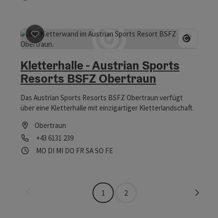
Beitrag merken
: Kletterhalle - Austrian Sports Resor
Copyrig
Kletterhalle - Austrian Sports
Resorts BSFZ Obertraun
Das Austrian Sports Resorts BSFZ Obertraun verfügt
über eine Kletterhalle mit einzigartiger Kletterlandschaft.
Obertraun
Telefon
+43 6131 239
Öffnungszeiten
Montag geöffnet
Dienstag geöffnet
Mittwoch geöffnet
Donnerstag geöffnet
Freitag geöffnet
Samstag geöffnet
Sonntag geöffnet
Feiertag geöffnet
MO
DI
MI
DO
FR
SA
SO
FE
Seite zurück
Seite 
1
2