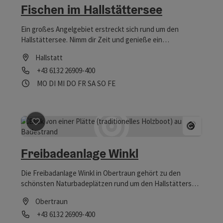
Fischen im Hallstättersee
Ein großes Angelgebiet erstreckt sich rund um den
Hallstättersee. Nimm dir Zeit und genieße ein
Angelvergnügen im Welterbe Hallstatt-
Hallstatt
Dachstein/Salzkammergut. Genieße schöne Stunden am
Telefon
+43 6132 26909-400
See und freue dich über tolle Fänge in unserer
fjordartigen Seelandschafft.
Öffnungszeiten
Montag geöffnet
Dienstag geöffnet
Mittwoch geöffnet
Donnerstag geöffnet
Freitag geöffnet
Samstag geöffnet
Sonntag geöffnet
Feiertag geöffnet
MO
DI
MI
DO
FR
SA
SO
FE
Beitrag merken
: Freibadeanlage Winkl
Copyrig
Freibadeanlage Winkl
Die Freibadanlage Winkl in Obertraun gehört zu den
schönsten Naturbadeplätzen rund um den Hallstättersee.
Getrennt vom Badeplatz gibt es einen Freikörper Bereich
Obertraun
und auch einen Hundebadeplatz.
Telefon
+43 6132 26909-400