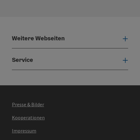
Weitere Webseiten
Weit
Service
Serv
Presse & Bilder
Kooperationen
Impressum