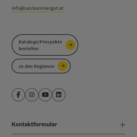
info@salzkammergut.at
Kataloge/Prospekte
bestellen
zu den Regionen
Facebook
Instagram
YouTube
LinkedIn
Kontaktformular
Konta