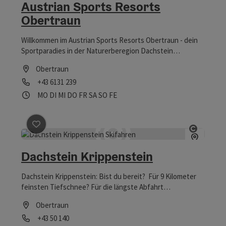
Austrian Sports Resorts
Obertraun
Willkommen im Austrian Sports Resorts Obertraun - dein
Sportparadies in der Naturerberegion Dachstein
Salzkammergut! Wenn du in deinem Urlaub sportlich aktiv
Obertraun
sein willst, bist du bei uns genau richtig. Unsere
Telefon
+43 6131 239
zahlreichen In- und Outdoor Sportanlagen stehen für dich
bereit.
Öffnungszeiten
Montag geöffnet
Dienstag geöffnet
Mittwoch geöffnet
Donnerstag geöffnet
Freitag geöffnet
Samstag geöffnet
Sonntag geöffnet
Feiertag geöffnet
MO
DI
MI
DO
FR
SA
SO
FE
Beitrag merken
: Dachstein Krippenstein
Copyrig
Dachstein Krippenstein
Dachstein Krippenstein: Bist du bereit? Für 9 Kilometer
feinsten Tiefschnee? Für die längste Abfahrt
Oberösterreichs?
Obertraun
Telefon
+43 50 140