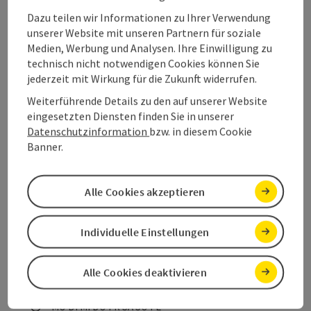
Krippenstein - Gjaid Alm
Dazu teilen wir Informationen zu Ihrer Verwendung
unserer Website mit unseren Partnern für soziale
Lass dich von unserer Höhenloipe am Dachstein
Medien, Werbung und Analysen. Ihre Einwilligung zu
Krippenstein bei der Gjaid Alm verzaubern!
technisch nicht notwendigen Cookies können Sie
jederzeit mit Wirkung für die Zukunft widerrufen.
Obertraun
Weiterführende Details zu den auf unserer Website
Telefon
+43 6131 596
eingesetzten Diensten finden Sie in unserer
Öffnungszeiten
Montag geöffnet
Dienstag geöffnet
Mittwoch geöffnet
Donnerstag geöffnet
Freitag geöffnet
Samstag geöffnet
Sonntag geöffnet
Feiertag geöffnet
MO
DI
MI
DO
FR
SA
SO
FE
Datenschutzinformation
bzw. in diesem Cookie
Banner.
Beitrag merken
: Kinder-Rodelbahn
Alle Cookies akzeptieren
Copyrig
Kinder-Rodelbahn
Individuelle Einstellungen
In Obertraun gibt es eine kleine Kinder-Rodelbahn.
Obertraun
Alle Cookies deaktivieren
Telefon
+43 6131 342
Öffnungszeiten
Montag geöffnet
Dienstag geöffnet
Mittwoch geöffnet
Donnerstag geöffnet
Freitag geöffnet
Samstag geöffnet
Sonntag geöffnet
Feiertag geöffnet
MO
DI
MI
DO
FR
SA
SO
FE