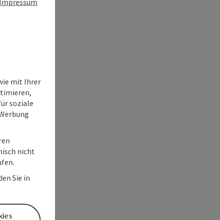
Impressum
ie mit Ihrer
timieren,
ür soziale
e Werbung
ren
nisch nicht
ufen.
en Sie in
kies