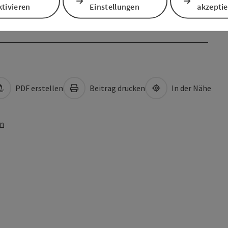
tivieren
Einstellungen
akzepti
PDF erstellen
Beitrag drucken
In der Nähe
en