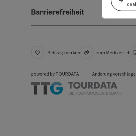
deak
Barrierefreiheit
Beitrag merken
zum Merkzettel
powered by
TOURDATA
Änderung vorschlag