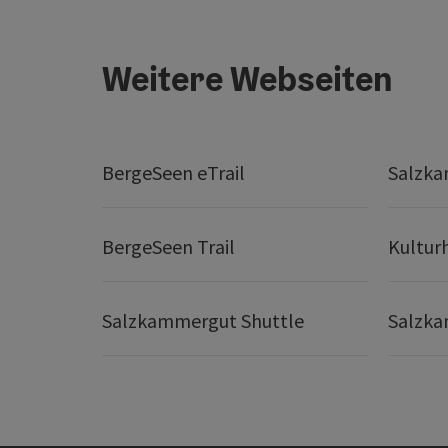
Weitere Webseiten
BergeSeen eTrail
Salzka
BergeSeen Trail
Kultur
Salzkammergut Shuttle
Salzka