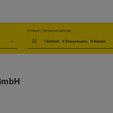
Einheit / Reiseteilnehmer
1
Einheit
,
2
Erwachsene
,
0
Kinder
Einheitenanzahl und Personenfelder
 GmbH