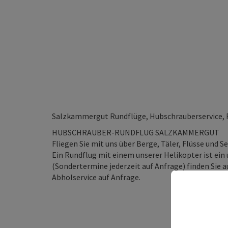
Salzkammergut Rundflüge, Hubschrauberservice, F
HUBSCHRAUBER-RUNDFLUG SALZKAMMERGUT
Fliegen Sie mit uns über Berge, Täler, Flüsse und S
Ein Rundflug mit einem unserer Helikopter ist ein 
(Sondertermine jederzeit auf Anfrage) finden Sie
Abholservice auf Anfrage.