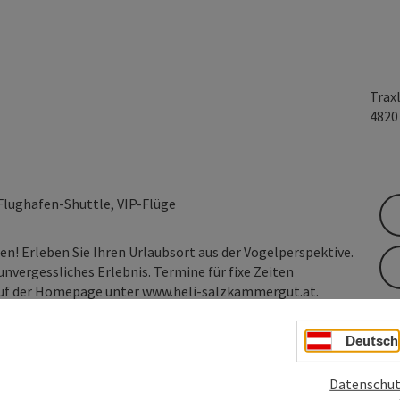
Trax
482
lughafen-Shuttle, VIP-Flüge
een! Erleben Sie Ihren Urlaubsort aus der Vogelperspektive.
unvergessliches Erlebnis. Termine für fixe Zeiten
 auf der Homepage unter www.heli-salzkammergut.at.
Deutsch
Datenschut