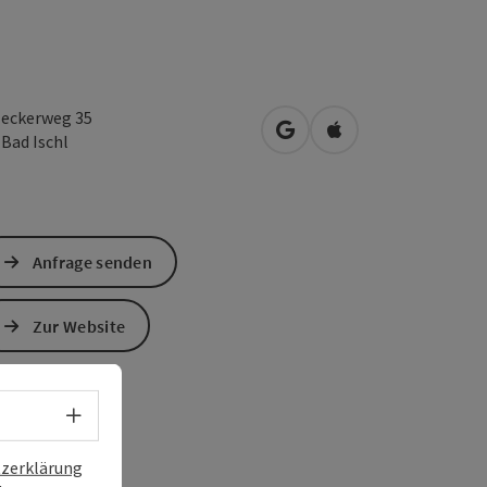
leckerweg 35
in Google Maps öffnen
in Apple Maps öffn
0
Bad Ischl
Anfrage senden
Zur Website
Sprachwahl - Menü öffnen
zerklärung