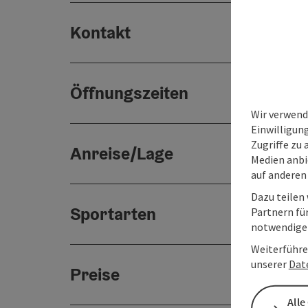
Kontakt
Öffnungszeiten
Wir verwend
Einwilligun
Zugriffe zu 
Anreise/Lage
Medien anbi
auf anderen
Dazu teilen
Sportarten
Partnern für
notwendigen
Weiterführe
unserer
Dat
Preise
Alle