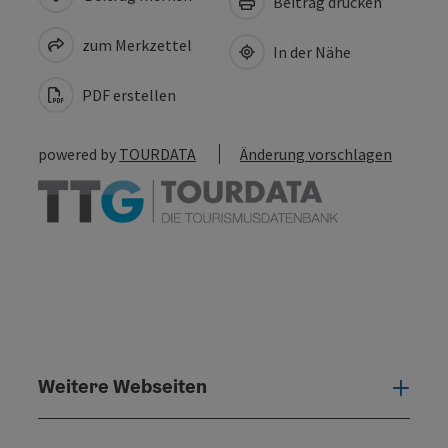
Beitrag drucken
zum Merkzettel
In der Nähe
PDF erstellen
powered by
TOURDATA
Änderung vorschlagen
Weitere Webseiten
Weit