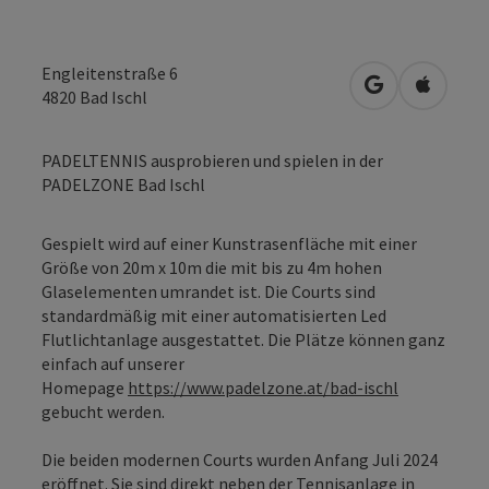
Engleitenstraße 6
in Google Map
in Apple
4820
Bad Ischl
PADELTENNIS ausprobieren und spielen in der
PADELZONE Bad Ischl
Gespielt wird auf einer Kunstrasenfläche mit einer
Größe von 20m x 10m die mit bis zu 4m hohen
Glaselementen umrandet ist. Die Courts sind
standardmäßig mit einer automatisierten Led
Flutlichtanlage ausgestattet. Die Plätze können ganz
einfach auf unserer
Homepage
https://www.padelzone.at/bad-ischl
gebucht werden.
Die beiden modernen Courts wurden Anfang Juli 2024
eröffnet. Sie sind direkt neben der Tennisanlage in