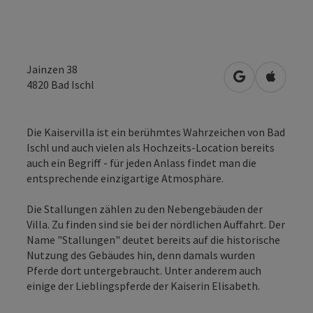
Jainzen 38
in Google Map
in Apple
4820
Bad Ischl
Die Kaiservilla ist ein berühmtes Wahrzeichen von Bad
Ischl und auch vielen als Hochzeits-Location bereits
auch ein Begriff - für jeden Anlass findet man die
entsprechende einzigartige Atmosphäre.
Die Stallungen zählen zu den Nebengebäuden der
Villa. Zu finden sind sie bei der nördlichen Auffahrt. Der
Name "Stallungen" deutet bereits auf die historische
Nutzung des Gebäudes hin, denn damals wurden
Pferde dort untergebraucht. Unter anderem auch
einige der Lieblingspferde der Kaiserin Elisabeth.