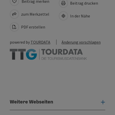
Beitrag merken
Beitrag drucken
zum Merkzettel
In der Nähe
PDF erstellen
powered by
TOURDATA
Änderung vorschlagen
Weitere Webseiten
Weit