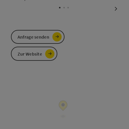
Copyri
nächst
Anfrage senden
Zur Website