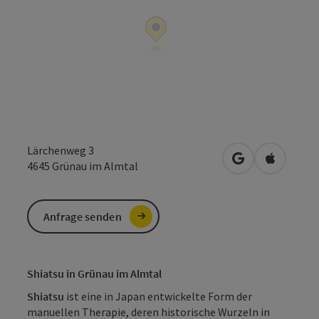
Lärchenweg 3
in Google Maps
in Apple 
4645
Grünau im Almtal
Anfrage senden
Shiatsu in Grünau im Almtal
Shiatsu
ist eine in Japan entwickelte Form der
manuellen Therapie, deren historische Wurzeln in