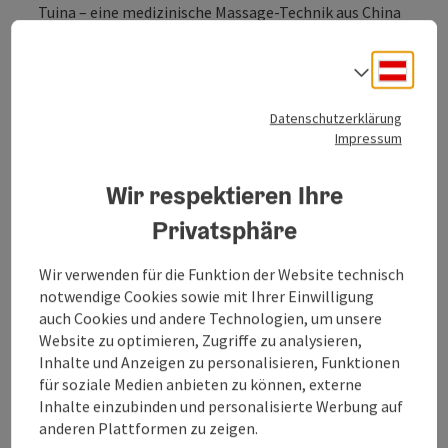
Tuina – eine medizinische Massage-Technik aus China
– und den frühmodernen japanischen Formen des
Anma liegen.
Deuts
Sprach
Datenschutzerklärung
Impressum
Kontakt
Wir respektieren Ihre
Privatsphäre
Öffnungszeiten
Wir verwenden für die Funktion der Website technisch
Anreise/Lage
notwendige Cookies sowie mit Ihrer Einwilligung
auch Cookies und andere Technologien, um unsere
Website zu optimieren, Zugriffe zu analysieren,
Preise
Inhalte und Anzeigen zu personalisieren, Funktionen
für soziale Medien anbieten zu können, externe
Inhalte einzubinden und personalisierte Werbung auf
Eignung
anderen Plattformen zu zeigen.