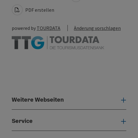
PDF erstellen
powered by
TOURDATA
Änderung vorschlagen
Weitere Webseiten
Weit
Service
Serv