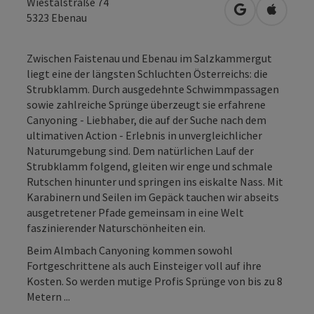
Wiestalstraße 74
in Google Map
in Apple
5323
Ebenau
Zwischen Faistenau und Ebenau im Salzkammergut
liegt eine der längsten Schluchten Österreichs: die
Strubklamm. Durch ausgedehnte Schwimmpassagen
sowie zahlreiche Sprünge überzeugt sie erfahrene
Canyoning - Liebhaber, die auf der Suche nach dem
ultimativen Action - Erlebnis in unvergleichlicher
Naturumgebung sind. Dem natürlichen Lauf der
Strubklamm folgend, gleiten wir enge und schmale
Rutschen hinunter und springen ins eiskalte Nass. Mit
Karabinern und Seilen im Gepäck tauchen wir abseits
ausgetretener Pfade gemeinsam in eine Welt
faszinierender Naturschönheiten ein.
Beim Almbach Canyoning kommen sowohl
Fortgeschrittene als auch Einsteiger voll auf ihre
Kosten. So werden mutige Profis Sprünge von bis zu 8
Metern ...