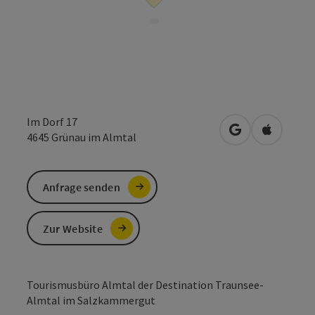
Im Dorf 17
in Google Maps
in Apple 
4645
Grünau im Almtal
Anfrage senden
Zur Website
Tourismusbüro Almtal der Destination Traunsee-
Almtal im Salzkammergut