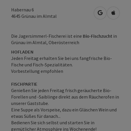
Habernau 6
in Google Map
in Apple
4645
Grünau im Almtal
Die Jagersimmerl-Fischerei ist eine
Bio-Fischzucht
in
Grünau im Almtal, Oberösterreich
HOFLADEN
Jeden Freitag erhalten Sie bei uns fangfrische Bio-
Fische und Fisch-Spezialitäten.
Vorbestellung empfohlen
FISCHPARTIE
Genießen Sie jeden Freitag frisch geräucherte Bio-
Forellen und -Saiblinge direkt aus dem Räucherofen in
unserer Gaststube.
Eine Suppe als Vorspeise, dazu ein Gläschen Wein und
etwas Süßes für danach...
Bedienen Sie sich selbst und starten Sie in
gemütlicher Atmosphäre ins Wochenende!