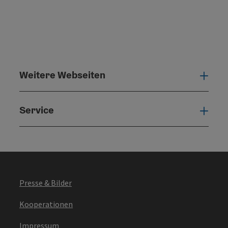
Weitere Webseiten
Weit
Service
Serv
Presse & Bilder
Kooperationen
Impressum