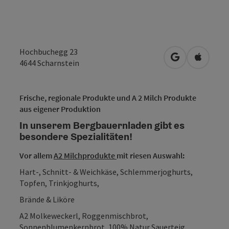
Hochbuchegg 23
in Google Map
in Apple
4644
Scharnstein
Frische, regionale Produkte und A 2 Milch Produkte
aus eigener Produktion
In unserem Bergbauernladen gibt es
besondere Spezialitäten!
Vor allem
A2 Milchprodukte
mit riesen Auswahl:
Hart-, Schnitt- & Weichkäse, Schlemmerjoghurts,
Topfen, Trinkjoghurts,
Brände & Liköre
A2 Molkeweckerl, Roggenmischbrot,
Sonnenblumenkernbrot, 100% Natur Sauerteig