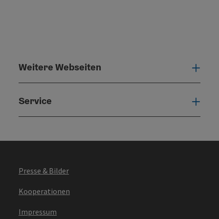
Weitere Webseiten
Weit
Service
Serv
Presse & Bilder
Kooperationen
Impressum