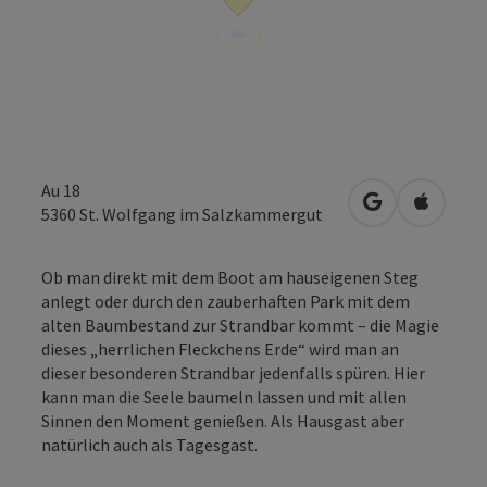
Au 18
in Google Map
in Apple
5360
St. Wolfgang im Salzkammergut
Ob man direkt mit dem Boot am hauseigenen Steg
anlegt oder durch den zauberhaften Park mit dem
alten Baumbestand zur Strandbar kommt – die Magie
dieses „herrlichen Fleckchens Erde“ wird man an
dieser besonderen Strandbar jedenfalls spüren. Hier
kann man die Seele baumeln lassen und mit allen
Sinnen den Moment genießen. Als Hausgast aber
natürlich auch als Tagesgast.