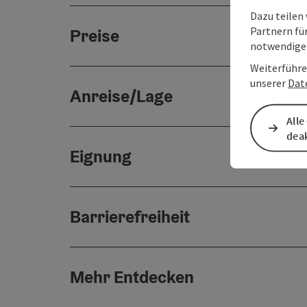
Dazu teilen
Partnern für
Preise
notwendigen
Weiterführe
unserer
Dat
Anreise/Lage
Alle
deak
Eignung
Barrierefreiheit
Mehr Entdecken