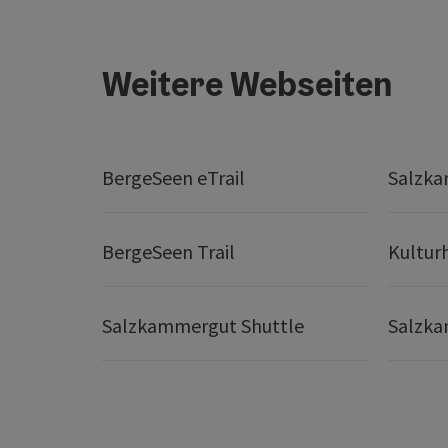
Weitere Webseiten
BergeSeen eTrail
Salzka
BergeSeen Trail
Kultur
Salzkammergut Shuttle
Salzka