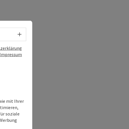
Sprachwahl - Menü öffnen
zerklärung
Impressum
ie mit Ihrer
timieren,
ür soziale
e Werbung