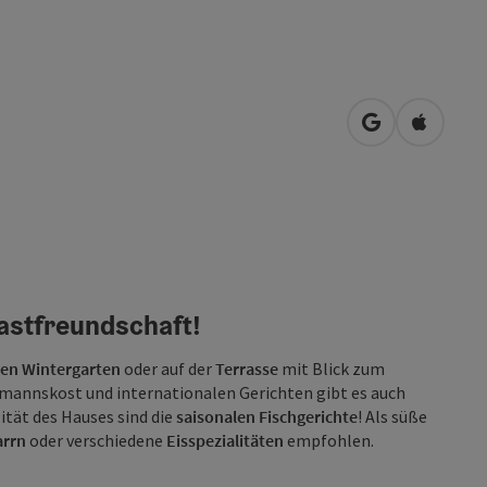
in Google Map
in Apple
astfreundschaft!
en Wintergarten
oder auf der
Terrasse
mit Blick zum
annskost und internationalen Gerichten gibt es auch
lität des Hauses sind die
saisonalen
Fischgerichte
! Als süße
arrn
oder verschiedene
Eisspezialitäten
empfohlen.