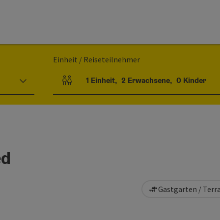
Einheit / Reiseteilnehmer
1
Einheit
,
2
Erwachsene
,
0
Kinder
Einheitenanzahl und Personenfelder
ed
Gastgarten / Terr