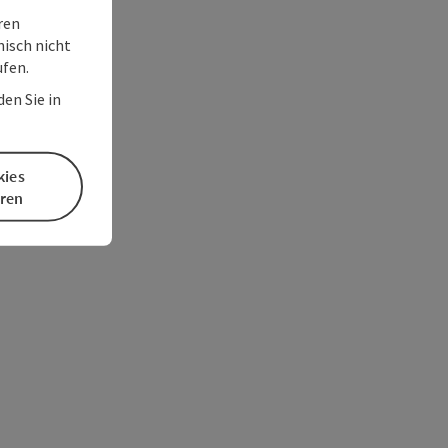
ren
nisch nicht
ufen.
en Sie in
kies
eren