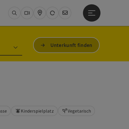
26°
Hauptmenü öffne
Aktuelles Wetter
Bad Ischl, heit
Suchen
Webcams
Karte
Newsletter
Unterkunft finden
asse
Kinderspielplatz
Vegetarisch