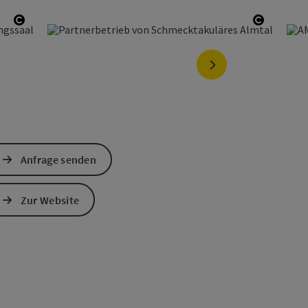
Copyright öffnen
Copyrigh
nächstes Element
Anfrage senden
Zur Website