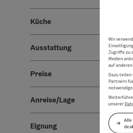
Küche
Wir verwend
Einwilligun
Ausstattung
Zugriffe zu 
Medien anbi
auf anderen
Preise
Dazu teilen
Partnern für
notwendigen
Weiterführe
Anreise/Lage
unserer
Dat
Alle
Eignung
deak