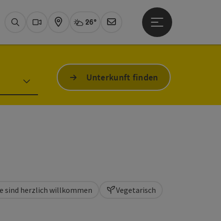
26°
Hauptmenü öffne
Aktuelles Wetter
Bad Ischl, heiter
Suchen
Webcams
Karte
Newsletter
Unterkunft finden
e sind herzlich willkommen
Vegetarisch