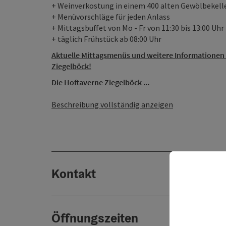
+ Weinverkostung in einem 400 alten Gewölbekell
+ Menüvorschläge für jeden Anlass
+ Mittagsbuffet von Mo - Fr von 11:30 bis 13:00 Uhr
+ täglich Frühstück ab 08:00 Uhr
Aktuelle Mittagsmenüs und weitere Informationen 
Ziegelböck!
Die Hoftaverne Ziegelböck ...
Beschreibung vollständig anzeigen
Kontakt
Öffnungszeiten