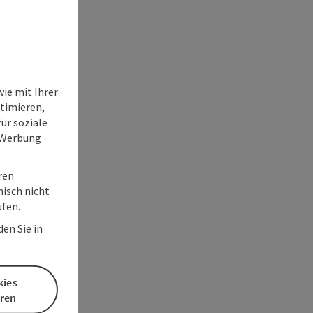
ie mit Ihrer
timieren,
ür soziale
e Werbung
ren
nisch nicht
ufen.
en Sie in
kies
eren