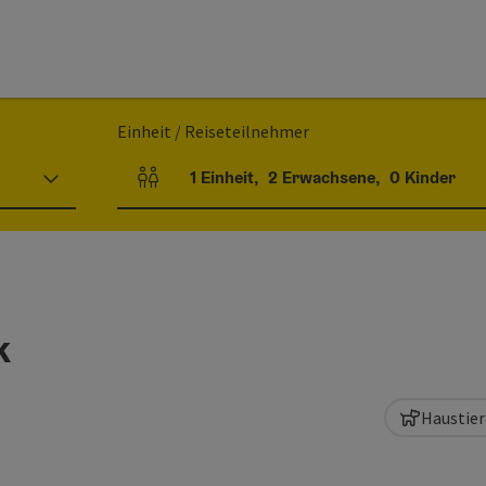
Einheit / Reiseteilnehmer
1
Einheit
,
2
Erwachsene
,
0
Kinder
Einheitenanzahl und Personenfelder
k
Haustier