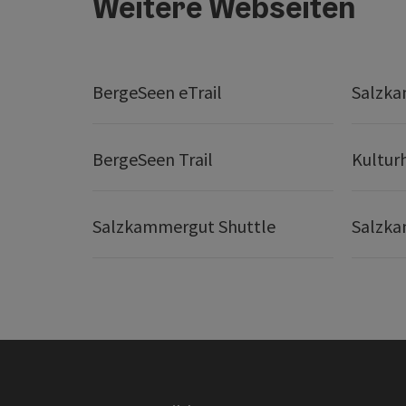
Weitere Webseiten
BergeSeen eTrail
Salzka
BergeSeen Trail
Kultur
Salzkammergut Shuttle
Salzka