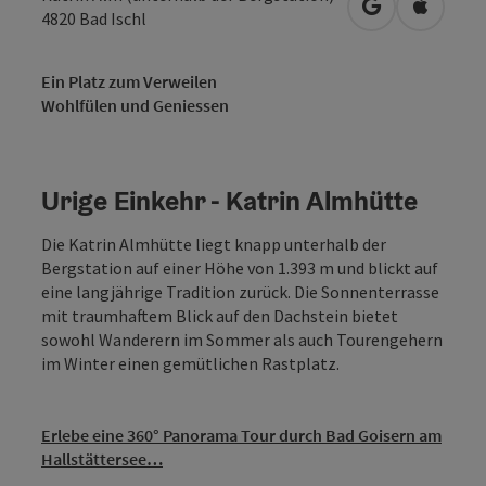
in Google Map
in Apple
4820
Bad Ischl
Ein Platz zum Verweilen
Wohlfülen und Geniessen
Urige Einkehr - Katrin Almhütte
Die Katrin Almhütte liegt knapp unterhalb der
Bergstation auf einer Höhe von 1.393 m und blickt auf
eine langjährige Tradition zurück. Die Sonnenterrasse
mit traumhaftem Blick auf den Dachstein bietet
sowohl Wanderern im Sommer als auch Tourengehern
im Winter einen gemütlichen Rastplatz.
Erlebe eine 360° Panorama Tour durch Bad Goisern am
Hallstättersee…