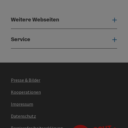
Weitere Webseiten
Weit
Service
Serv
Presse & Bilder
Kooperationen
Impressum
Datenschutz
Barrierefreiheitserklärung