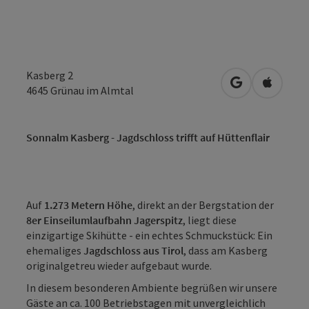
Kasberg 2
in Google Map
in Apple
4645
Grünau im Almtal
Sonnalm Kasberg - Jagdschloss trifft auf Hüttenflair
Auf
1.273 Metern Höhe
, direkt an der Bergstation der
8er Einseilumlaufbahn Jagerspitz
, liegt diese
einzigartige Skihütte - ein echtes Schmuckstück: Ein
ehemaliges
Jagdschloss aus Tirol
, dass am Kasberg
originalgetreu wieder aufgebaut wurde.
In diesem besonderen Ambiente begrüßen wir unsere
Gäste an ca. 100 Betriebstagen mit unvergleichlich