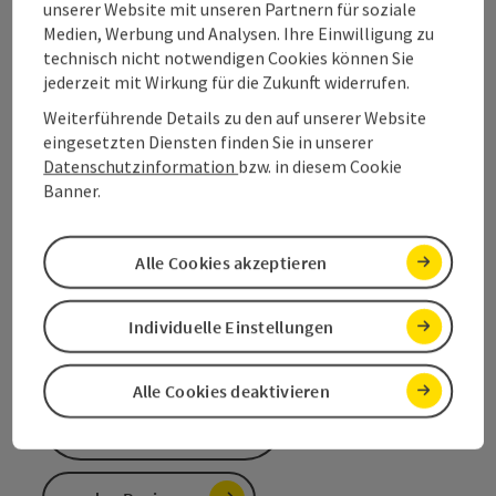
unserer Website mit unseren Partnern für soziale
Medien, Werbung und Analysen. Ihre Einwilligung zu
technisch nicht notwendigen Cookies können Sie
Salzkammergut Tourismus
jederzeit mit Wirkung für die Zukunft widerrufen.
Weiterführende Details zu den auf unserer Website
Salinenplatz 1
eingesetzten Diensten finden Sie in unserer
4820 Bad Ischl
Datenschutzinformation
bzw. in diesem Cookie
Banner.
+43 6132 26909
Alle Cookies akzeptieren
info@salzkammergut.at
Individuelle Einstellungen
Alle Cookies deaktivieren
Kataloge/Prospekte
bestellen