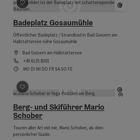
Beitrag merken
: Badeplatz Gosaumühle
Copyrig
Badeplatz Gosaumühle
Öffentlicher Badeplatz / Strandbad in Bad Goisern am
Hallstättersee nähe Gosaumühle
Bad Goisern am Hallstättersee
Telefon
+43 6135 8301
Öffnungszeiten
Montag geöffnet
Dienstag geöffnet
Mittwoch geöffnet
Donnerstag geöffnet
Freitag geöffnet
Samstag geöffnet
Sonntag geöffnet
Feiertag geöffnet
MO
DI
MI
DO
FR
SA
SO
FE
Beitrag merken
: Berg- und Skiführer Mario Schober
Copyrig
Berg- und Skiführer Mario
Schober
Touren aller Art mit mir, Mario Schober, als dein
persönlicher Guide.