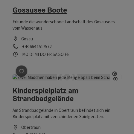
Copyrig
Gosausee Boote
Erkunde die wunderschöne Landschaft des Gosausees
vom Wasser aus
Gosau
Telefon
+43 664 1517572
Öffnungszeiten
Montag geöffnet
Dienstag geöffnet
Mittwoch geöffnet
Donnerstag geöffnet
Freitag geöffnet
Samstag geöffnet
Sonntag geöffnet
Feiertag geöffnet
MO
DI
MI
DO
FR
SA
SO
FE
Beitrag merken
: Kinderspielplatz am Strandbadgeländ
Copyrig
Kinderspielplatz am
Strandbadgelände
Am Strandbadgelände in Obertraun befindet sich ein
Kinderspielplatz mit verschiedenen Spielgeräten.
Obertraun