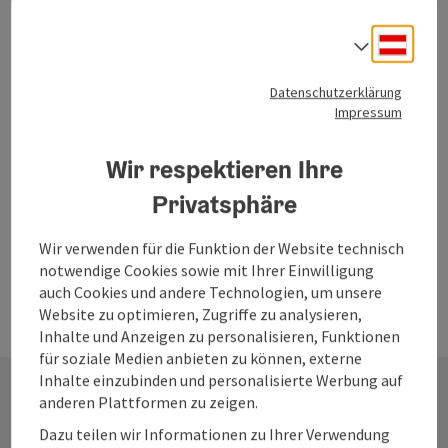
Erste mobile Sauna " Sauna-Fassl" im Salzkammergut
Deuts
Sprach
Bad Goisern am Hallstättersee
Datenschutzerklärung
Telefon
+43 664 1633636
Impressum
Öffnungszeiten
Wir respektieren Ihre
Seite zurück
Seite 
1
2
Privatsphäre
Wir verwenden für die Funktion der Website technisch
notwendige Cookies sowie mit Ihrer Einwilligung
auch Cookies und andere Technologien, um unsere
Website zu optimieren, Zugriffe zu analysieren,
Inhalte und Anzeigen zu personalisieren, Funktionen
für soziale Medien anbieten zu können, externe
Inhalte einzubinden und personalisierte Werbung auf
anderen Plattformen zu zeigen.
Kontakt
Dazu teilen wir Informationen zu Ihrer Verwendung