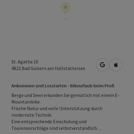
St. Agatha 10
in Google Map
in Apple
4822
Bad Goisern am Hallstättersee
Ankommen und Losstarten - Bikeurlaub beim Profi
Berge und Seen erkunden Sie gemütlich mit einem E-
Mountainbike.
Frische Natur und volle Unterstützung durch
modernste Technik.
Eine entsprechende Einschulung und
Tourenvorschläge sind selbstverständlich…