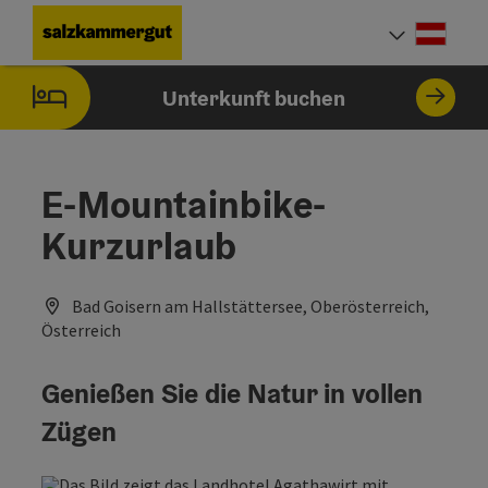
Accesskey
Accesskey
Accesskey
Accesskey
Accesskey
Accesskey
Accesskey
Accesskey
Zum Inhalt
Zur Navigation
Zum Seitenanfang
Zur Kontaktseite
Zur Suche
Zum Impressum
Zu den Hinweisen zur Bedienung der Website
Zur Startseite
[4]
[0]
[7]
[1]
[5]
[3]
[2]
[6]
Deut
Sprach
Unterkunft buchen
E-Mountainbike-
Kurzurlaub
Bad Goisern am Hallstättersee, Oberösterreich,
Österreich
Genießen Sie die Natur in vollen
Zügen