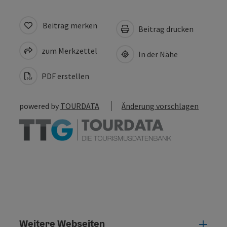
Beitrag merken
Beitrag drucken
zum Merkzettel
In der Nähe
PDF erstellen
powered by
TOURDATA
Änderung vorschlagen
Weitere Webseiten
Weit