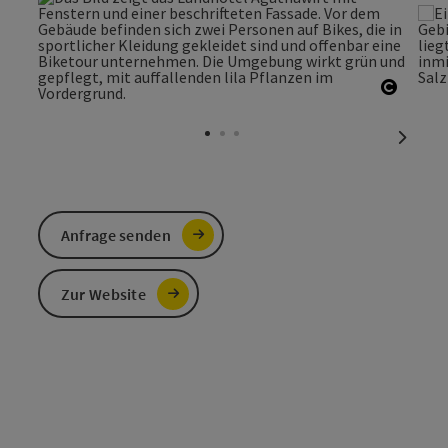
Copyri
nächst
Anfrage senden
Zur Website