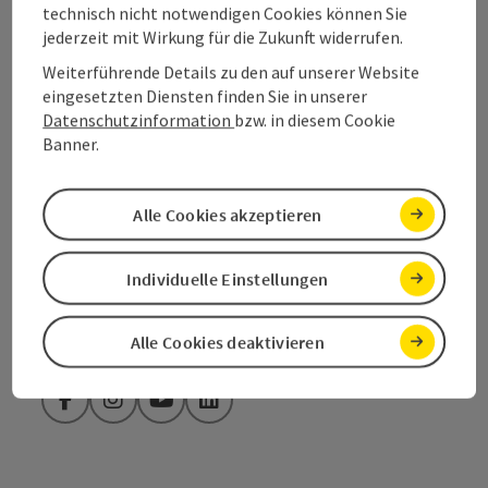
technisch nicht notwendigen Cookies können Sie
+43 6132 26909
jederzeit mit Wirkung für die Zukunft widerrufen.
Weiterführende Details zu den auf unserer Website
info@salzkammergut.at
eingesetzten Diensten finden Sie in unserer
Datenschutzinformation
bzw. in diesem Cookie
Banner.
Kataloge/Prospekte
Alle Cookies akzeptieren
Copyr
Gisbert hat Gipfel im Gepäck
bestellen
Individuelle Einstellungen
zu den Regionen
Alle Cookies deaktivieren
Facebook
Instagram
YouTube
LinkedIn
Copyr
Waldness - Urlaub im Wald