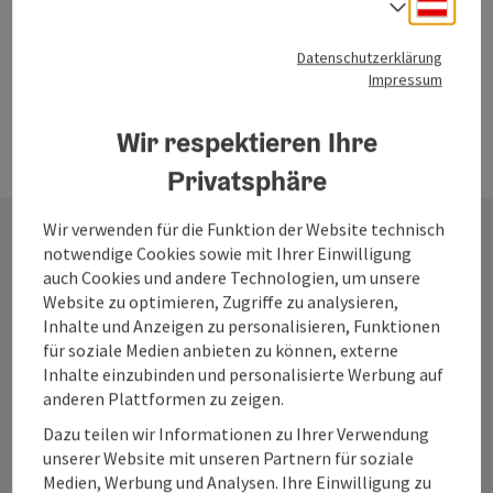
Deuts
Sprach
Copyr
Golfstory mit Anna Hagara
Datenschutzerklärung
mehr Ideen
Impressum
Wir respektieren Ihre
Privatsphäre
Wir verwenden für die Funktion der Website technisch
Copyr
Sicher in den Bergen
notwendige Cookies sowie mit Ihrer Einwilligung
Kontakt
auch Cookies und andere Technologien, um unsere
Website zu optimieren, Zugriffe zu analysieren,
Inhalte und Anzeigen zu personalisieren, Funktionen
für soziale Medien anbieten zu können, externe
Salzkammergut Tourismus
Inhalte einzubinden und personalisierte Werbung auf
anderen Plattformen zu zeigen.
Salinenplatz 1
Dazu teilen wir Informationen zu Ihrer Verwendung
4820 Bad Ischl
unserer Website mit unseren Partnern für soziale
Medien, Werbung und Analysen. Ihre Einwilligung zu
Copyr
Auf den Spuren des Salzes