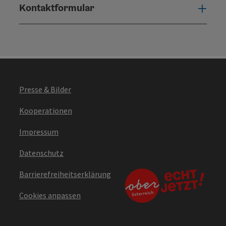
Kontaktformular
Konta
Presse & Bilder
Copyr
Revier-Rundgang im Gamsgebirg
Kooperationen
Impressum
Datenschutz
Barrierefreiheitserklärung
Cookies anpassen