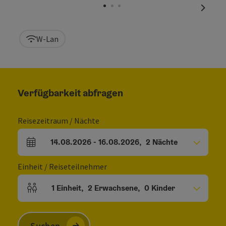
nächst
W-Lan
Verfügbarkeit abfragen
Reisezeitraum / Nächte
14.08.2026
-
16.08.2026
,
2
Nächte
An- und Abreisefelder
Einheit / Reiseteilnehmer
1
Einheit
,
2
Erwachsene
,
0
Kinder
Einheitenanzahl und Personenfelder
Suchen