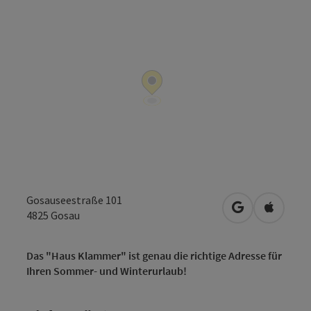
Gosauseestraße 101
in Google Map
in Apple
4825
Gosau
Das "Haus Klammer" ist genau die richtige Adresse für
Ihren Sommer- und Winterurlaub!