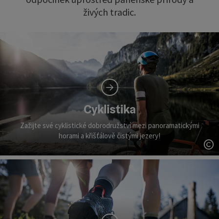
živých tradic.
Cyklistika
Zažijte své cyklistické dobrodružství mezi panoramatickými
horami a křišťálově čistými jezery!
ot