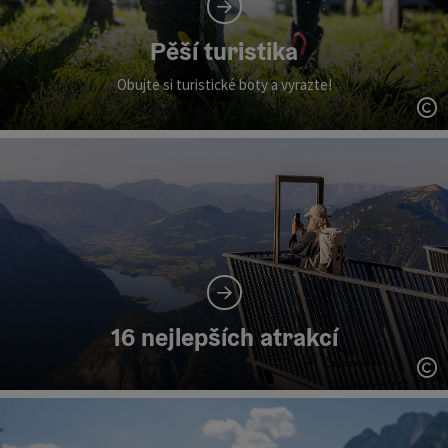
Pěší turistika
Obujte si turistické boty a vyrazte!
ot
16 nejlepších atrakcí
ot