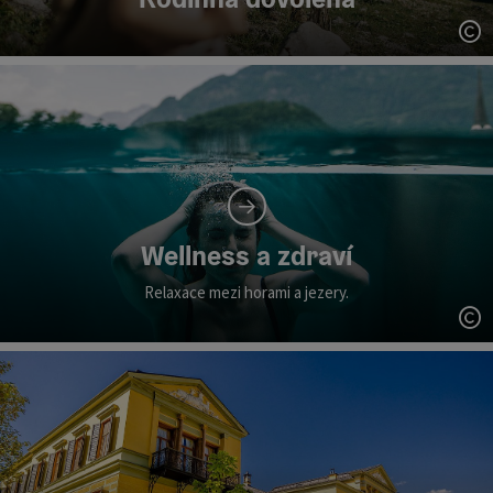
ot
Wellness a zdraví
Relaxace mezi horami a jezery.
ot