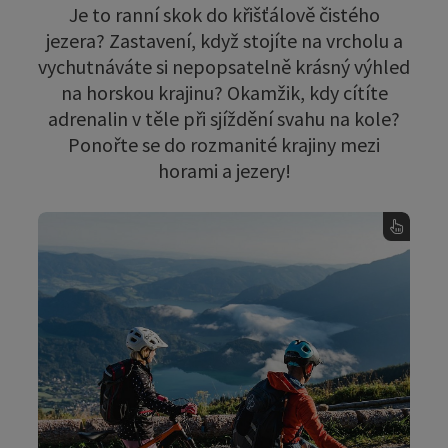
Je to ranní skok do křišťálově čistého
jezera? Zastavení, když stojíte na vrcholu a
vychutnáváte si nepopsatelně krásný výhled
na horskou krajinu? Okamžik, kdy cítíte
adrenalin v těle při sjíždění svahu na kole?
Ponořte se do rozmanité krajiny mezi
horami a jezery!
BERGESEEN ETRAIL
Pokud vyměníte koňskou sílu za baterii na
kole, můžete zažít Solnou komoru a letovisko
jinak. Nádhernou krajinu regionu, četná jezera
a svěže zelené louky a pole nyní můžete zažít
novým způsobem.
.
Stezka BergeSeen eTrail vede přes 630 km a 14