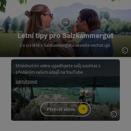
Letní tipy pro Salzkammergut
Co si v létě v Salzkammergutu nesmíte nechat ujít.
ot
Shlédnutím videa vyjadřujete svůj souhlas s
předáním vašich údajů na YouTube.
odmítnout
Přehrát video
otevřít
video