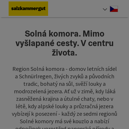
Accesskey
Accesskey
Accesskey
Accesskey
Accesskey
Accesskey
Accesskey
Obsah
Navigace
Začátek stránky
Hledám
Impressum
Pokyny k používání webové stránky
Úvodní strana
[0]
[4]
[1]
[5]
[7]
[2]
[6]
Cesky
Volba 
Solná komora. Mimo
vyšlapané cesty. V centru
života.
Region Solná komora - domov letních sídel
a Schnürlregen, živých zvyků a původních
tradic, bohatý na sůl, svěží louky a
modrozelená jezera. Ať už v zimě, kdy láká
zasněžená krajina a útulné chaty, nebo v
létě, kdy alpské louky a průzračná jezera
vybízejí k posezení - každý ze sedmi regionů
Solné komory má své kouzlo a nabízí
odpočinek uprostřed panenské přírody a