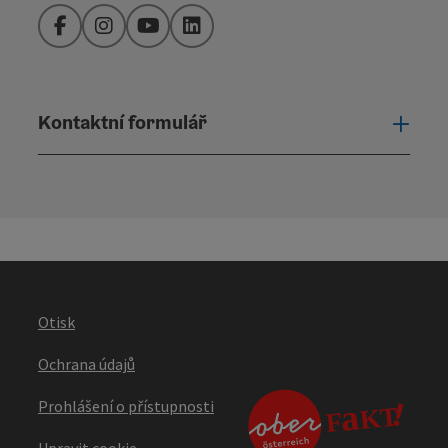
Facebook
Instagram
YouTube
LinkedIn
Kontaktní formulář
Otevř
Otisk
Ochrana údajů
Prohlášení o přístupnosti