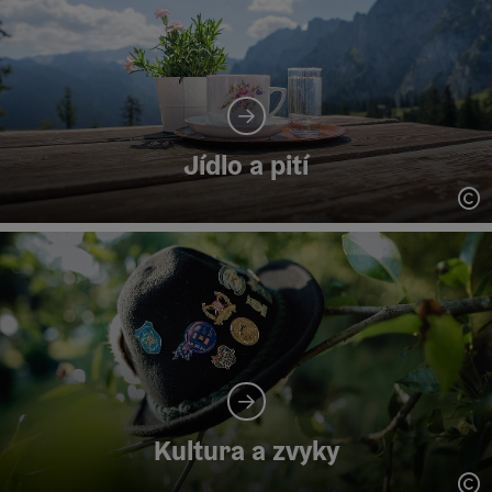
Jídlo a pití
ot
Kultura a zvyky