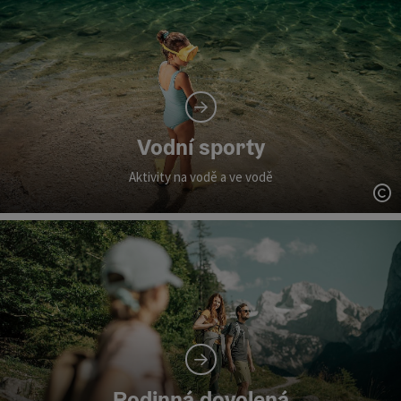
Vodní sporty
Aktivity na vodě a ve vodě
ot
Rodinná dovolená