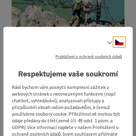
Toto dobrodružství
která vybízejí k posezení.
se táhne přes 14 000 výškových metrů a je
jednou z nejkrásnějších dálkových turistických
alpskými a
tras v Rakousku s nesčetnými
regionálními variantami.
Cesky
Volba j
BERGESEEN TRAIL
BergeSeen Trail
Prohlášení o ochraně osobních údajů
otevří
BERGESEEN TRAIL - Otočit kartu
Respektujeme vaše soukromí
Zážitek z přírody mezi horami a
jezerem
Rádi bychom vám poskytli komplexní zážitek z
webových stránek s neomezenými funkcemi (např.
Dovolená v Solné komoře v sobě spojuje pohyb,
chatbot, vyhledávání), analyzovali přístupy a
zážitky z přírody a působivé scenérie. Mezi
přizpůsobili obsah vašim požadavkům, k čemuž
panoramatickými horami a křišťálově čistými jezery
používáme soubory cookie. Příležitostně mohou být
se rozprostírá oblast, která je jako stvořená pro
údaje předány do třetí země (čl. 49 odst. 1 písm. a
aktivní hodiny strávené v přírodě. Jízda na kole, pěší
GDPR). Více informací najdete v našem Prohlášení o
turistika a lyžování jsou zde stejně důležitou součástí
ochraně osobních údajů. Svým souhlasem přijímáte
programu jako chvilkové zastavení na zvláštních