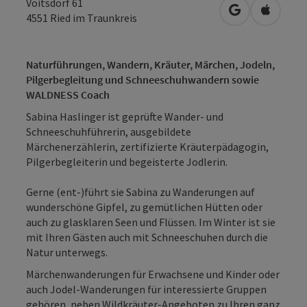
Voitsdorf 61
in Google Map
in Apple
4551
Ried im Traunkreis
Naturführungen, Wandern, Kräuter, Märchen, Jodeln,
Pilgerbegleitung und Schneeschuhwandern sowie
WALDNESS Coach
Sabina Haslinger ist geprüfte Wander- und
Schneeschuhführerin, ausgebildete
Märchenerzählerin, zertifizierte Kräuterpädagogin,
Pilgerbegleiterin und begeisterte Jodlerin.
Gerne (ent-)führt sie Sabina zu Wanderungen auf
wunderschöne Gipfel, zu gemütlichen Hütten oder
auch zu glasklaren Seen und Flüssen. Im Winter ist sie
mit Ihren Gästen auch mit Schneeschuhen durch die
Natur unterwegs.
Märchenwanderungen für Erwachsene und Kinder oder
auch Jodel-Wanderungen für interessierte Gruppen
gehören, neben Wildkräuter-Angeboten zu Ihren ganz