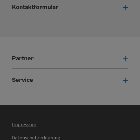
Kontaktformular
Konta
Partner
Part
Service
Serv
Impressum
Datenschutzerklärung