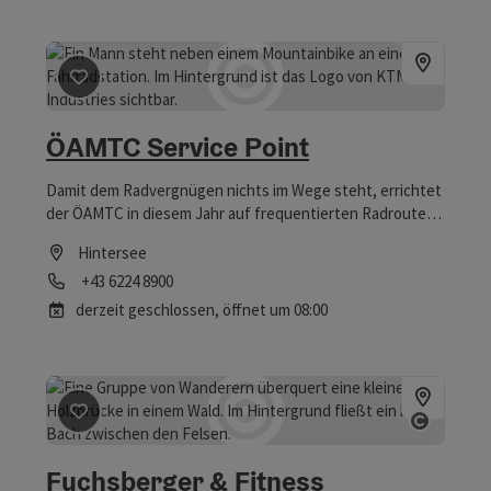
Beitrag merken
: ÖAMTC Service Point
ÖAMTC Service Point
Damit dem Radvergnügen nichts im Wege steht, errichtet
der ÖAMTC in diesem Jahr auf frequentierten Radrouten
sogenannte Fahrrad-Stützpunkte: „Diese Service-
Hintersee
Stationen sind mit einer Aufhänge Vorrichtung, einer
Telefon
+43 6224 8900
Luftpumpe und Werkzeug wie Inbus- und
Schraubenschlüssel bzw. Reifenheber für "do-it-
derzeit geschlossen
, öffnet um 08:00
yourself"-Reparaturen ausgestattet. Damit haben die
Radlerinnen und Radler die Möglichkeit, kleinere Pannen
selbst zu reparieren“,
Beitrag merken
: Fuchsberger & Fitness
Copyrig
Fuchsberger & Fitness