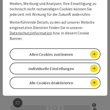
Medien, Werbung und Analysen. Ihre Einwilligung zu
technisch nicht notwendigen Cookies können Sie
Ein Fahrrad für jeden!
jederzeit mit Wirkung für die Zukunft widerrufen.
Obertraun
Weiterführende Details zu den auf unserer Website
Telefon
+43 6131 2223330
eingesetzten Diensten finden Sie in unserer
derzeit geschlossen
, öffnet um 08:00
Datenschutzinformation
bzw. in diesem Cookie
Banner.
Beitrag merken
: Der Radlschrauber
Copyrig
Allen Cookies zustimmen
Der Radlschrauber
Individuelle Einstellungen
Fahrradwerkstatt und eBike Verleih in der Region
Attersee-Attergau
Alle Cookies deaktivieren
Attersee am Attersee
Telefon
+43 680 1567508
Öffnungszeiten
Beitrag merken
: Bikesport Pröll