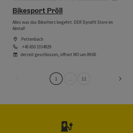
Copyrig
Bikesport Pröll
Alles was das Bikerherz begehrt. DER Dynafit Store im
Almtal!
Pettenbach
Telefon
+43 650 3334929
derzeit geschlossen
, öffnet MO um 09:00
Seite zurück
Seite 
1
…
11