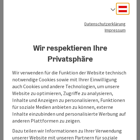
derzeit geschlossen
, öffnet MO um 13:00
Deuts
Sprach
Datenschutzerklärung
Beitrag merken
: ÖAMTC Fahrrad-Stützpunkt Bad Goise
Copyrig
Impressum
ÖAMTC Fahrrad-Stützpunkt Bad
Wir respektieren Ihre
Goisern
Privatsphäre
Direkt neben dem Marktgemeindeamt in Bad Goisern am
Hallstättersee befindet sich eine ÖAMTC Fahrrad-Station.
Wir verwenden für die Funktion der Website technisch
Bad Goisern am Hallstättersee
notwendige Cookies sowie mit Ihrer Einwilligung
auch Cookies und andere Technologien, um unsere
Telefon
+43 5 95095-10
Website zu optimieren, Zugriffe zu analysieren,
Öffnungszeiten
Montag geöffnet
Dienstag geöffnet
Mittwoch geöffnet
Donnerstag geöffnet
Freitag geöffnet
Samstag geöffnet
Sonntag geöffnet
Feiertag geöffnet
MO
DI
MI
DO
FR
SA
SO
FE
Inhalte und Anzeigen zu personalisieren, Funktionen
für soziale Medien anbieten zu können, externe
Inhalte einzubinden und personalisierte Werbung auf
anderen Plattformen zu zeigen.
Beitrag merken
: Radverleih Resort Obertraun
Dazu teilen wir Informationen zu Ihrer Verwendung
Radverleih Resort Obertraun
unserer Website mit unseren Partnern für soziale