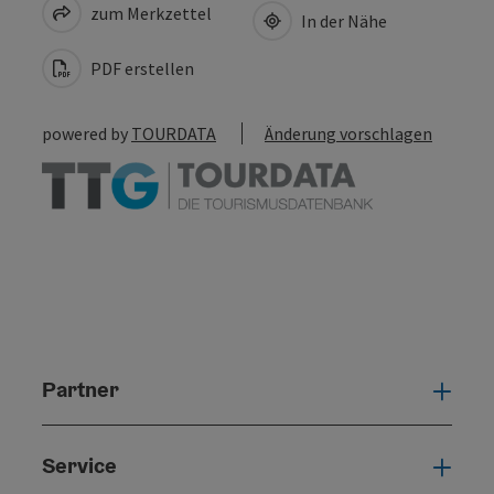
zum Merkzettel
In der Nähe
PDF erstellen
powered by
TOURDATA
Änderung vorschlagen
Partner
Part
Service
Serv