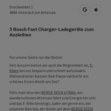
Stockwinkel 1
in Google Map
in Apple
4866
Unterach am Attersee
3 Bosch Fast Charger-Ladegeräte zum
Ausleihen
Für unsere Gäste nur das Beste!
Seit kurzem bieten wir auch die Möglichkeit an,
E-
Bikes
bei uns bequem und schnell aufzuladen.
Während einer kleinen Rad-Pause vielleicht ein
schönes Essen direkt am See?
Falls man also den
BERGE SEEN eTRAIL
am
wunderschönen Attersee fährt und Energie für sich
und das E-Bike benötigt, laden wir gerne ein, bei
unserem Betrieb, der direkt auf dem
BERGE SEEN