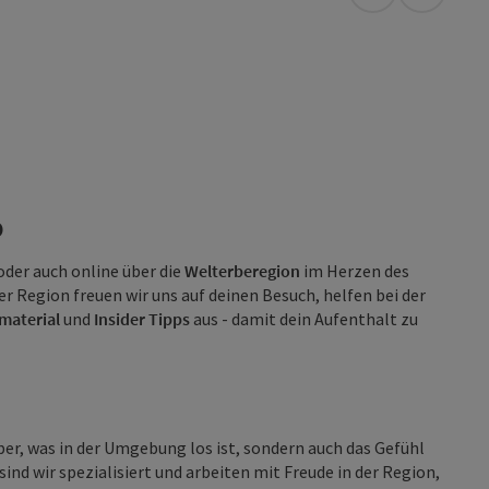
in Google Map
in Apple
b
oder auch online über die
Welterberegion
im Herzen des
der Region freuen wir uns auf deinen Besuch, helfen bei der
material
und
Insider Tipps
aus - damit dein Aufenthalt zu
ber, was in der Umgebung los ist, sondern auch das Gefühl
ind wir spezialisiert und arbeiten mit Freude in der Region,