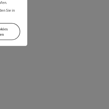
ufen.
en Sie in
okies
en