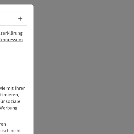
Sprachwahl - Menü öffnen
zerklärung
Impressum
ie mit Ihrer
timieren,
ür soziale
e Werbung
ren
nisch nicht