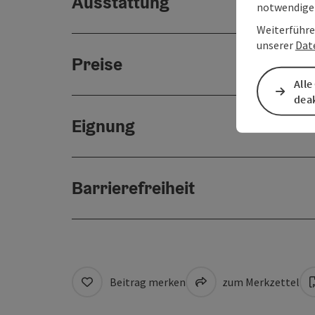
Ausstattung
notwendigen
Weiterführe
unserer
Dat
Preise
Alle
deak
Eignung
Barrierefreiheit
Beitrag merken
zum Merkzettel