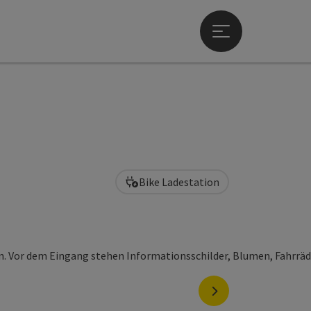
Hauptmenü öffne
Bike Ladestation
nächstes Element