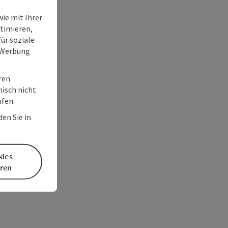
ie mit Ihrer
timieren,
ür soziale
e Werbung
ren
nisch nicht
ufen.
en Sie in
kies
eren