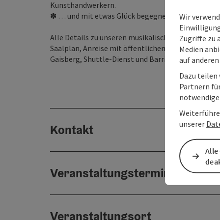
Kunsthandwerkern.
✽ … und mit etwas Glück begegnet uns der legen
Wir verwend
Einwilligun
Alle Details zu unseren musikalischen Hauptakteu
Zugriffe zu 
Saalplan, Anreise mit öffentlichen Verkehrsmittel
Medien anbi
Gaisberg, Shuttle-Dienst und Barrierefreiheit finde
auf anderen
Dazu teilen
Partnern für
notwendigen
Weiterführe
unserer
Dat
Kontakt
Alle
deak
Veranstaltungstermin/e
Veranstaltungsort