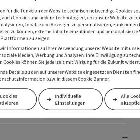
däre Schwarze Wuzzl!
en für die Funktion der Website technisch notwendige Cookies sow
g auch Cookies und andere Technologien, um unsere Website zu op
ren und wichtigen Informationen unserer Veranstaltung wie
analysieren, Inhalte und Anzeigen zu personalisieren, Funktionen f
n, die Möglichkeit einer geführten Winterwanderung auf den
eten zu können, externe Inhalte einzubinden und personalisiert
n Sie auf unserer Website:
https://www.rauhnacht-spirit.at
 Plattformen zu zeigen.
 wir Informationen zu Ihrer Verwendung unserer Website mit unse
 soziale Medien, Werbung und Analysen. Ihre Einwilligung zu tech
 Cookies können Sie jederzeit mit Wirkung für die Zukunft widerr
nde Details zu den auf unserer Website eingesetzten Diensten find
enschutzinformation
bzw. in diesem Cookie Banner.
 Cookies
Individuelle
Alle Coo
tivieren
Einstellungen
akzepti