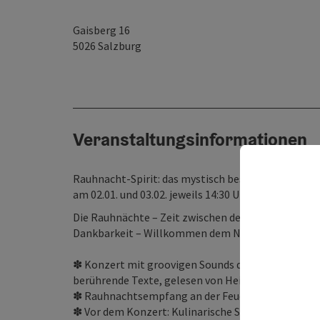
Gaisberg 16
5026
Salzburg
Veranstaltungsinformationen
Rauhnacht-Spirit: das mystisch beschwingte K
am 02.01. und 03.02. jeweils 14:30 Uhr und 19:30 Uhr
Die Rauhnächte – Zeit zwischen den Jahren Alte We
Dankbarkeit – Willkommen dem Neuen in Ruhe.
✽ Konzert mit groovigen Sounds der AUTländisch 
berührende Texte, gelesen von Heide Binder.
✽ Rauhnachtsempfang an der Feuerschale mit Puns
✽ Vor dem Konzert: Kulinarische Schmankerl im Zi