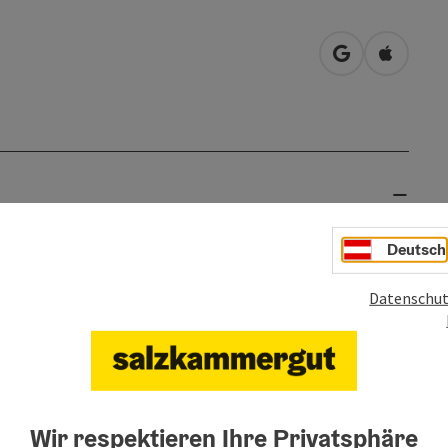
in Google Map
in Apple
Deutsch
ONZERT und KULTURERLEBNIS
Datenschut
isheiten, kraftvolle Impulse. Abschied vom Alten in
family, erdende Weisen der Aigner Rauhnachtblas und
ch, Baumfackeln und live Musik.
Wir respektieren Ihre Privatsphäre
stelstadl und Naturprodukte von lokalen