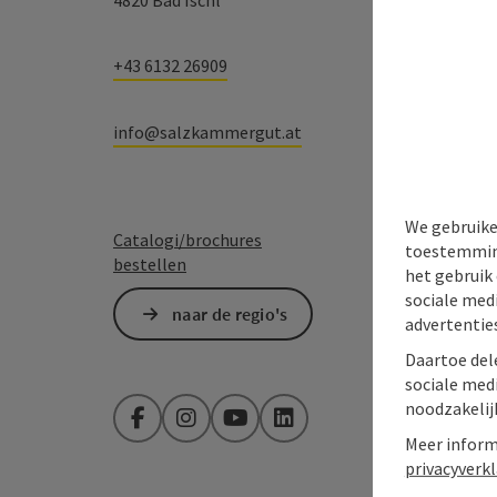
4820 Bad Ischl
+43 6132 26909
info@salzkammergut.at
We gebruike
Catalogi/brochures
toestemming
bestellen
het gebruik 
sociale med
naar de regio's
advertentie
Daartoe del
sociale med
noodzakelij
Facebook
Instagram
YouTube
LinkedIn
Meer informa
privacyverk