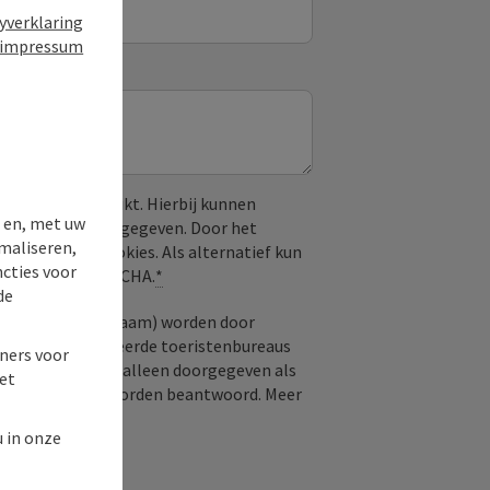
yverklaring
impressum
CAPTCHA gebruikt. Hierbij kunnen
 en, met uw
ogle worden doorgegeven. Door het
maliseren,
or benodigde cookies. Als alternatief kun
ncties voor
aal zonder reCAPTCHA.
*
de
aag; optioneel: naam) worden door
oor u geselecteerde toeristenbureaus
ners voor
nvraag en worden alleen doorgegeven als
et
tverleners) moet worden beantwoord. Meer
u in onze