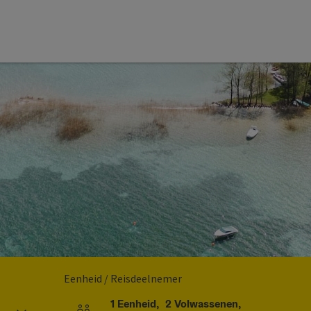
Eenheid / Reisdeelnemer
1
Eenheid
,
2
Volwassenen
,