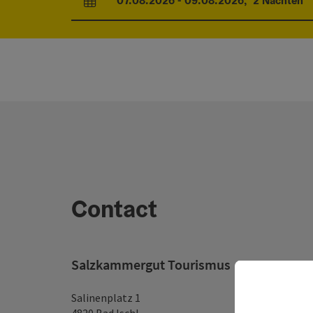
07.08.2026
-
09.08.2026
,
2
Nachten
Velden voor aankomst en vertrek
Contact
Salzkammergut Tourismus
Salinenplatz 1