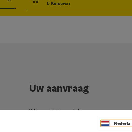
Aantal eenheden en persoonsvelden
0
Kinderen
Uw aanvraag
Velden met
*
zijn verplicht
Nederla
Voornaam
Achternaaam