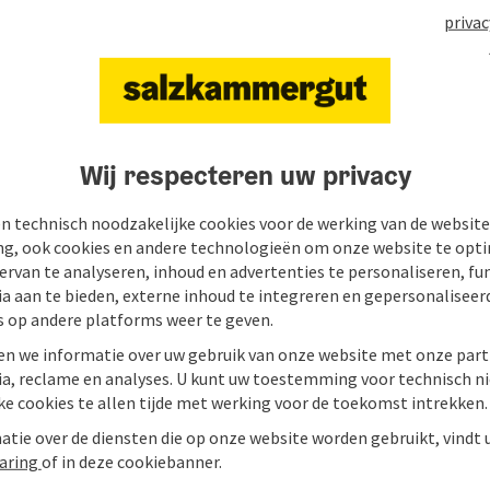
privac
Vrijblijvende aanvraag
*
Wij respecteren uw privacy
Ter bescherming tegen spam wordt Google re
n technisch noodzakelijke cookies voor de werking van de website
persoonsgegevens (bijv. het IP-adres) aan Go
, ook cookies en andere technologieën om onze website te opti
formulier te verzenden, accepteer je de hiervo
ervan te analyseren, inhoud en advertenties te personaliseren, fu
je ons altijd per e‑mail contacteren – helem
ia aan te bieden, externe inhoud te integreren en gepersonaliseer
s op andere platforms weer te geven.
De door u verstrekte gegevens (e-mailadres, aanvr
Salzkammergut Tourismus-Marketing GmbH of de d
en we informatie over uw gebruik van onze website met onze part
uitsluitend gebruikt voor de verwerking van uw aa
ia, reclame en analyses. U kunt uw toestemming voor technisch ni
de aanvraag door derden (bijv. toeristische diens
ke cookies te allen tijde met werking voor de toekomst intrekken.
informatie vindt u in de
privacyverklaring
.
tie over de diensten die op onze website worden gebruikt, vindt 
laring
of in deze cookiebanner.
Sturen