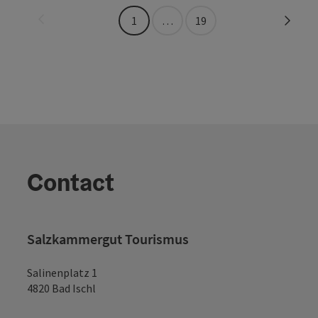
vorige pagina
Volge
1
…
19
Contact
Salzkammergut Tourismus
Salinenplatz 1
4820 Bad Ischl