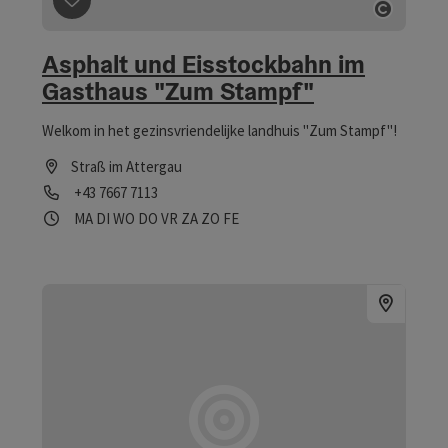
Bijdrage aankruisen
: Asphalt und Eisstockbahn im Ga
Start C
Asphalt und Eisstockbahn im
Gasthaus "Zum Stampf"
Welkom in het gezinsvriendelijke landhuis "Zum Stampf"!
Straß im Attergau
Telefoon
+43 7667 7113
Openingstijden
maandag geopend
dinsdag geopend
woensdag geopend
donderdag geopend
vrijdag geopend
zaterdag geopend
zondag geopend
op feestdag geopend
MA
DI
WO
DO
VR
ZA
ZO
FE