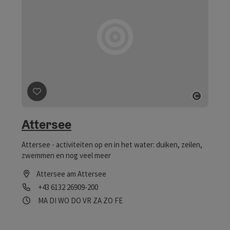
Bijdrage aankruisen
: Attersee
Start C
Attersee
Attersee - activiteiten op en in het water: duiken, zeilen,
zwemmen en nog veel meer
Attersee am Attersee
Telefoon
+43 6132 26909-200
Openingstijden
maandag geopend
dinsdag geopend
woensdag geopend
donderdag geopend
vrijdag geopend
zaterdag geopend
zondag geopend
op feestdag geopend
MA
DI
WO
DO
VR
ZA
ZO
FE