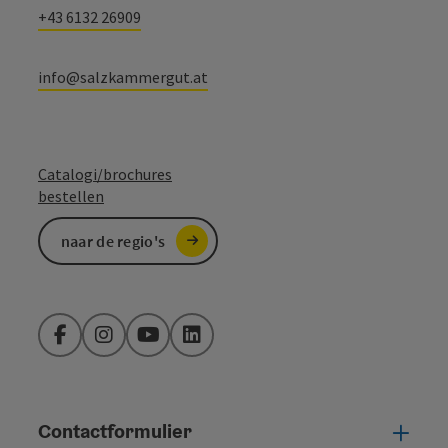
+43 6132 26909
info@salzkammergut.at
Catalogi/brochures
bestellen
naar de regio's
Facebook
Instagram
YouTube
LinkedIn
Contactformulier