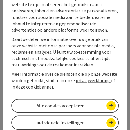
Het Alpenseebad Mondsee biedt zwemplezier voor jong
website te optimaliseren, het gebruik ervan te
en oud na een compleet nieuw ontwerp en royale
analyseren, inhoud en advertenties te personaliseren,
uitbreiding. Wij verheugen ons op uw bezoek vanaf mei
functies voor sociale media aan te bieden, externe
Mondsee am Mondsee
2024.
inhoud te integreren en gepersonaliseerde
Telefoon
+43 6232 2203-44
advertenties op andere platforms weer te geven.
Openingstijden
maandag geopend
dinsdag geopend
woensdag geopend
donderdag geopend
vrijdag geopend
zaterdag geopend
zondag geopend
op feestdag geopend
MA
DI
WO
DO
VR
ZA
ZO
FE
Daartoe delen we informatie over uw gebruik van
onze website met onze partners voor sociale media,
reclame en analyses. U kunt uw toestemming voor
technisch niet noodzakelijke cookies te allen tijde
met werking voor de toekomst intrekken.
Meer informatie over de diensten die op onze website
worden gebruikt, vindt u in onze
privacyverklaring
of
in deze cookiebanner.
Alle cookies accepteren
Individuele instellingen