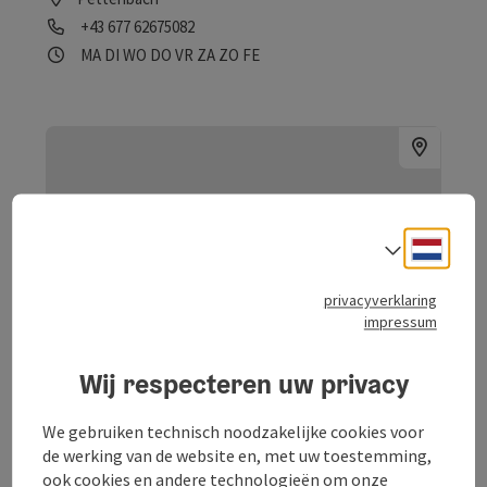
Telefoon
+43 677 62675082
Openingstijden
maandag geopend
dinsdag geopend
woensdag geopend
donderdag geopend
vrijdag geopend
zaterdag geopend
zondag geopend
op feestdag geopend
MA
DI
WO
DO
VR
ZA
ZO
FE
Neder
Taalke
privacyverklaring
impressum
Wij respecteren uw privacy
Bijdrage aankruisen
: Alpenseebad Mondsee
Start C
We gebruiken technisch noodzakelijke cookies voor
Alpenseebad Mondsee
de werking van de website en, met uw toestemming,
ook cookies en andere technologieën om onze