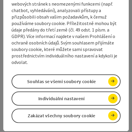
webových stránek s neomezenými funkcemi (např.
chatbot, vyhledávání), analyzovali přístupy a
přizpůsobili obsah vašim požadavkům, k čemuž
používáme soubory cookie. Příležitostně mohou být
©
údaje předány do třetí země (čl. 49 odst. 1 písm. a
Označit příspěvek
: Fischen Angelparadies Wolfgangsee 
otevřít
GDPR). Více informací najdete v našem Prohlášení o
ochraně osobních údajů. Svým souhlasem přijímáte
Fischen Angelparadies
soubory cookie, které můžete sami spravovat
Wolfgangsee - Teilgebiet Ried /
prostřednictvím individuálního nastavení a kdykoli je
Schwand
odvolat.
Rybolov v centrální podoblasti Ried, Schwand
Souhlas se všemi soubory cookie
St. Gilgen
telefon
+43 664 2222020
Individuální nastavení
Otevírací doba
Otevřeno v pondělí
Otevřeno v úterý
Otevřeno ve středu
Otevřeno ve čtvrtek
Otevřeno v pátek
Otevřeno v sobotu
Otevřeno v neděli
Otevřeno o svátcích
PO
ÚT
ST
ČT
PÁ
SO
NE
SV
Zakázat všechny soubory cookie
©
Označit příspěvek
: Fischen am Irrsee
otevřít