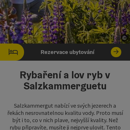
©
ot
Rezervace ubytování
Rybaření a lov ryb v
Salzkammerguetu
Salzkammergut nabízí ve svých jezerech a
řekách nesrovnatelnou kvalitu vody. Proto musí
být i to, co v nich plave, nejvyšší kvality. Než
rybu připravíte, musíte ji nejprve ulovit. Tento