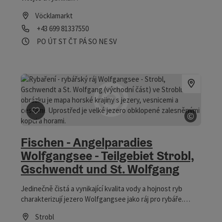
Vöcklamarkt
telefon
+43 699 81337550
Otevírací doba
Otevřeno v pondělí
Otevřeno v úterý
Otevřeno ve středu
Otevřeno ve čtvrtek
Otevřeno v pátek
Otevřeno v sobotu
Otevřeno v neděli
Otevřeno o svátcích
PO
ÚT
ST
ČT
PÁ
SO
NE
SV
©
Označit příspěvek
: Fischen - Angelparadies Wolfgangse
otevřít
Fischen - Angelparadies
Wolfgangsee - Teilgebiet Strobl,
Gschwendt und St. Wolfgang
Jedinečně čistá a vynikající kvalita vody a hojnost ryb
charakterizují jezero Wolfgangsee jako ráj pro rybáře.
Kvalitu vody potvrzuje i výskyt ohrožené perlorodky říční.
Strobl