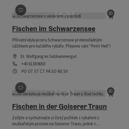
©
Označit příspěvek
: Fischen im Schwarzensee
otevřít
Fischen im Schwarzensee
Přírodní idyla jezera Schwarzensee je mimořádným
zážitkem pro každého rybáře. Přejeme vám "Petri Heil"!
St. Wolfgang im Salzkammergut
telefon
+43 6138 8003
Otevírací doba
Otevřeno v pondělí
Otevřeno v úterý
Otevřeno ve středu
Otevřeno ve čtvrtek
Otevřeno v pátek
Otevřeno v sobotu
Otevřeno v neděli
Otevřeno o svátcích
PO
ÚT
ST
ČT
PÁ
SO
NE
SV
©
Označit příspěvek
: Fischen in der Goiserer Traun
otevřít
Fischen in der Goiserer Traun
Zažijte a vychutnejte si čistý požitek z rybaření s
muškařským prutem na Goiserer Traun, jedné z