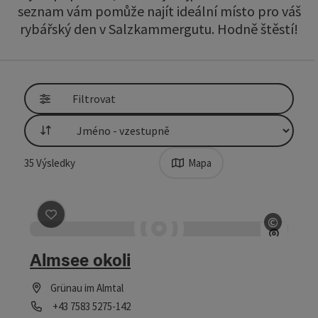
seznam vám pomůže najít ideální místo pro váš
rybářský den v Salzkammergutu. Hodně štěstí!
Přejít přímo k výsledkům
Filtrovat
Třídění
35
Výsledky
Mapa
©
Označit příspěvek
: Almsee okoli
otevřít
Almsee okoli
Grünau im Almtal
telefon
+43 7583 5275-142