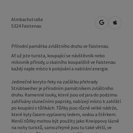
Almbachstraße
Otevřít v Map
Otevřít
5324
Faistenau
Přírodní památka zvláštního druhu ve Faistenau.
Ať už jste turista, koupající se návštěvník nebo
milovník přírody, u skalního koupaliště ve Faistenau
každý najde místo k pobývání a nabírání energie.
Jedinečné koryto řeky na začátku přehrady
Strüblweiher je přírodním památníkem zvláštního
druhu. Kamenné louky, které jsou od jara do podzimu
zahřívány slunečními paprsky, nabízejí místo k zahřátí
po koupání v tůňkách. Tůňky jsou různě velké nádrže,
které byly časem vyplaveny ledem, vodou a štěrkem.
Menší tůňky mohou být použity jako Kneippovy lázně
na nohy turistů, samozřejmě jsou tu také větší, ve