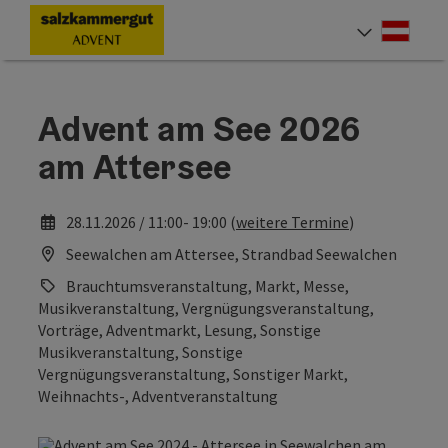
Accesskey
Accesskey
Accesskey
Accesskey
Accesskey
Accesskey
Accesskey
Accesskey
Zum Inhalt
Zur Navigation
Zum Seitenanfang
Zur Kontaktseite
Zur Suche
Zum Impressum
Zu den Hinweisen zur Bedienung der Website
Zur Startseite
[4]
[0]
[7]
[1]
[5]
[3]
[2]
[6]
Deut
Sprach
Advent am See 2026
am Attersee
28.11.2026 / 11:00- 19:00 (
weitere Termine
)
Seewalchen am Attersee, Strandbad Seewalchen
Brauchtumsveranstaltung, Markt, Messe,
Musikveranstaltung, Vergnügungsveranstaltung,
Vorträge, Adventmarkt, Lesung, Sonstige
Musikveranstaltung, Sonstige
Vergnügungsveranstaltung, Sonstiger Markt,
Weihnachts-, Adventveranstaltung