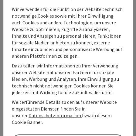
Email:
sabine@erlebnishof-bruckbacher.bio
Wir verwenden für die Funktion der Website technisch
Treffpunkt: Wachtbergstraße 28
notwendige Cookies sowie mit Ihrer Einwilligung
Dauer 3 Stunden
auch Cookies und andere Technologien, um unsere
Website zu optimieren, Zugriffe zu analysieren,
Inhalte und Anzeigen zu personalisieren, Funktionen
für soziale Medien anbieten zu können, externe
Inhalte einzubinden und personalisierte Werbung auf
anderen Plattformen zu zeigen.
Dazu teilen wir Informationen zu Ihrer Verwendung
Kontakt
unserer Website mit unseren Partnern für soziale
Medien, Werbung und Analysen. Ihre Einwilligung zu
technisch nicht notwendigen Cookies können Sie
Veranstaltungstermin/e
jederzeit mit Wirkung für die Zukunft widerrufen.
Weiterführende Details zu den auf unserer Website
Veranstaltungsort
eingesetzten Diensten finden Sie in
unserer
Datenschutzinformation
bzw. in diesem
Cookie Banner.
Anreise/Lage