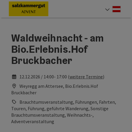
Accesskey
Accesskey
Accesskey
Accesskey
Accesskey
Accesskey
Accesskey
Accesskey
Zum Inhalt
Zur Navigation
Zum Seitenanfang
Zur Kontaktseite
Zur Suche
Zum Impressum
Zu den Hinweisen zur Bedienung der Website
Zur Startseite
[4]
[0]
[7]
[1]
[5]
[3]
[2]
[6]
Deut
Sprach
Waldweihnacht - am
Bio.Erlebnis.Hof
Bruckbacher
12.12.2026 / 14:00- 17:00 (
weitere Termine
)
Weyregg am Attersee, Bio.Erlebnis.Hof
Bruckbacher
Brauchtumsveranstaltung, Führungen, Fahrten,
Touren, Führung, geführte Wanderung, Sonstige
Brauchtumsveranstaltung, Weihnachts-,
Adventveranstaltung