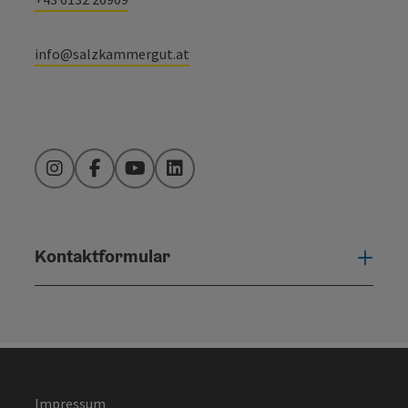
info@salzkammergut.at
Instagram
Facebook
YouTube
LinkedIn
Kontaktformular
Konta
Impressum