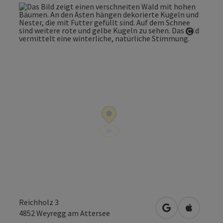
Copyrig
Reichholz 3
in Google Maps
in Apple 
4852
Weyregg am Attersee